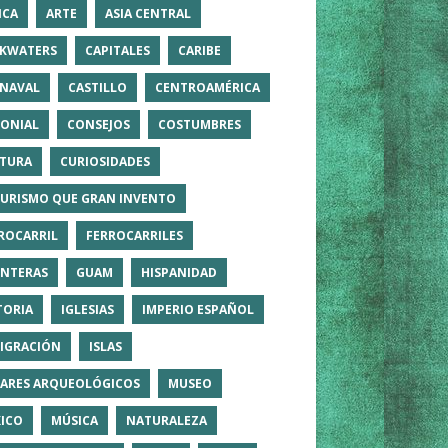
ICA
ARTE
ASIA CENTRAL
KWATERS
CAPITALES
CARIBE
NAVAL
CASTILLO
CENTROAMÉRICA
ONIAL
CONSEJOS
COSTUMBRES
TURA
CURIOSIDADES
TURISMO QUE GRAN INVENTO
ROCARRIL
FERROCARRILES
NTERAS
GUAM
HISPANIDAD
TORIA
IGLESIAS
IMPERIO ESPAÑOL
IGRACIÓN
ISLAS
ARES ARQUEOLÓGICOS
MUSEO
ICO
MÚSICA
NATURALEZA