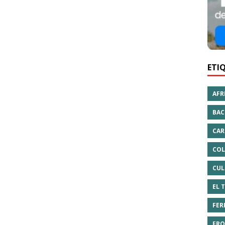
ETI
AFR
BAC
CAR
COL
CUL
EL 
FER
FRO