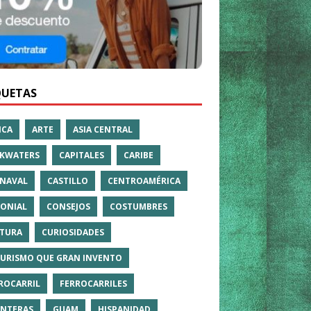
QUETAS
ICA
ARTE
ASIA CENTRAL
KWATERS
CAPITALES
CARIBE
NAVAL
CASTILLO
CENTROAMÉRICA
ONIAL
CONSEJOS
COSTUMBRES
TURA
CURIOSIDADES
TURISMO QUE GRAN INVENTO
ROCARRIL
FERROCARRILES
NTERAS
GUAM
HISPANIDAD