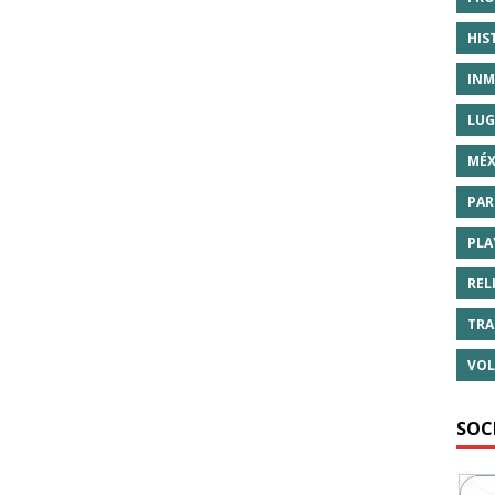
HIS
INM
LUG
MÉX
PAR
PLA
REL
TRA
VOL
SOC