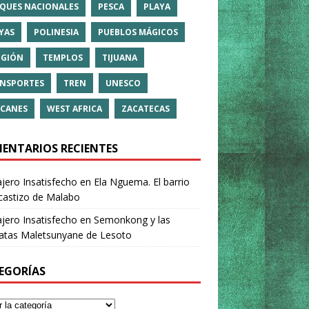
QUES NACIONALES
PESCA
PLAYA
YAS
POLINESIA
PUEBLOS MÁGICOS
IGIÓN
TEMPLOS
TIJUANA
NSPORTES
TREN
UNESCO
CANES
WEST AFRICA
ZACATECAS
ENTARIOS RECIENTES
ajero Insatisfecho
en
Ela Nguema. El barrio
castizo de Malabo
ajero Insatisfecho
en
Semonkong y las
ratas Maletsunyane de Lesoto
EGORÍAS