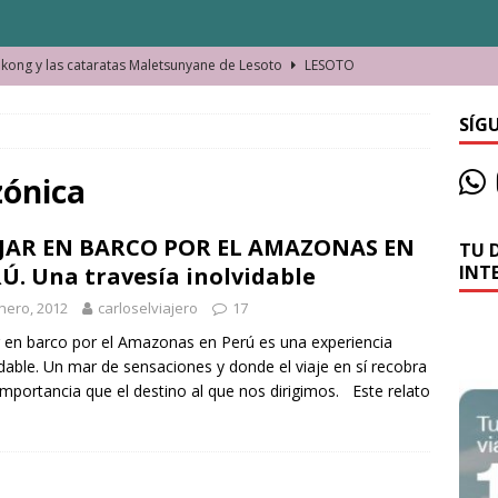
ong y las cataratas Maletsunyane de Lesoto
LESOTO
o de las Víctimas de la Represión Política en Shymkent, Kazajistán
SÍG
bian los lugares que visitamos o cambiamos nosotros?
zónica
AJAR EN BARCO POR EL AMAZONAS EN
TU 
La historia de la misteriosa avioneta de la playa
JAMAICA
INT
Ú. Una travesía inolvidable
o moverse en Seychelles de manera sostenible
SEYCHELLES
nero, 2012
carloselviajero
17
n Manama. La capital de Baréin
BARÉIN
r en barco por el Amazonas en Perú es una experiencia
idable. Un mar de sensaciones y donde el viaje en sí recobra
ma. El barrio más castizo de Malabo
GUINEA ECUATORIAL
mportancia que el destino al que nos dirigimos. Este relato