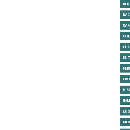
AFR
BAC
CAR
COL
CUL
EL 
FER
FRO
HIS
INM
LUG
MÉX