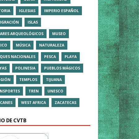
TORIA
IGLESIAS
IMPERIO ESPAÑOL
IGRACIÓN
ISLAS
ARES ARQUEOLÓGICOS
MUSEO
ICO
MÚSICA
NATURALEZA
QUES NACIONALES
PESCA
PLAYA
YAS
POLINESIA
PUEBLOS MÁGICOS
IGIÓN
TEMPLOS
TIJUANA
NSPORTES
TREN
UNESCO
CANES
WEST AFRICA
ZACATECAS
IO DE CVTB