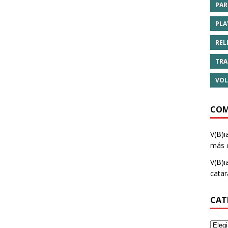
PAR
PLA
REL
TRA
VOL
COM
V(B)i
más 
V(B)i
cata
CAT