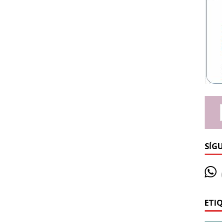
SÍG
ETI