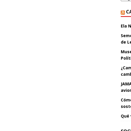
C
Ela 
Semo
de L
Muse
Polí
¿Cam
camb
JAMA
avio
Cómo
sost
Qué 