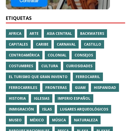
ETIQUETAS
AFRICA
ARTE
ASIA CENTRAL
BACKWATERS
CAPITALES
CARIBE
CARNAVAL
CASTILLO
CENTROAMÉRICA
COLONIAL
CONSEJOS
COSTUMBRES
CULTURA
CURIOSIDADES
EL TURISMO QUE GRAN INVENTO
FERROCARRIL
FERROCARRILES
FRONTERAS
GUAM
HISPANIDAD
HISTORIA
IGLESIAS
IMPERIO ESPAÑOL
INMIGRACIÓN
ISLAS
LUGARES ARQUEOLÓGICOS
MUSEO
MÉXICO
MÚSICA
NATURALEZA
PARQUES NACIONALES
PESCA
PLAYA
PLAYAS