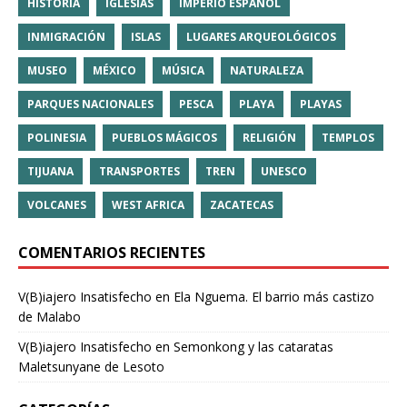
HISTORIA
IGLESIAS
IMPERIO ESPAÑOL
INMIGRACIÓN
ISLAS
LUGARES ARQUEOLÓGICOS
MUSEO
MÉXICO
MÚSICA
NATURALEZA
PARQUES NACIONALES
PESCA
PLAYA
PLAYAS
POLINESIA
PUEBLOS MÁGICOS
RELIGIÓN
TEMPLOS
TIJUANA
TRANSPORTES
TREN
UNESCO
VOLCANES
WEST AFRICA
ZACATECAS
COMENTARIOS RECIENTES
V(B)iajero Insatisfecho
en
Ela Nguema. El barrio más castizo
de Malabo
V(B)iajero Insatisfecho
en
Semonkong y las cataratas
Maletsunyane de Lesoto