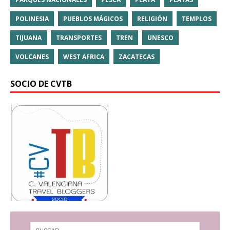
POLINESIA
PUEBLOS MÁGICOS
RELIGIÓN
TEMPLOS
TIJUANA
TRANSPORTES
TREN
UNESCO
VOLCANES
WEST AFRICA
ZACATECAS
SOCIO DE CVTB