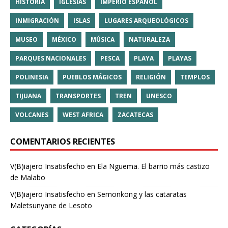
HISTORIA
IGLESIAS
IMPERIO ESPAÑOL
INMIGRACIÓN
ISLAS
LUGARES ARQUEOLÓGICOS
MUSEO
MÉXICO
MÚSICA
NATURALEZA
PARQUES NACIONALES
PESCA
PLAYA
PLAYAS
POLINESIA
PUEBLOS MÁGICOS
RELIGIÓN
TEMPLOS
TIJUANA
TRANSPORTES
TREN
UNESCO
VOLCANES
WEST AFRICA
ZACATECAS
COMENTARIOS RECIENTES
V(B)iajero Insatisfecho
en
Ela Nguema. El barrio más castizo
de Malabo
V(B)iajero Insatisfecho
en
Semonkong y las cataratas
Maletsunyane de Lesoto