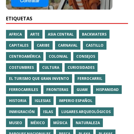
ETIQUETAS
AFRICA
ARTE
ASIA CENTRAL
BACKWATERS
CAPITALES
CARIBE
CARNAVAL
CASTILLO
CENTROAMÉRICA
COLONIAL
CONSEJOS
COSTUMBRES
CULTURA
CURIOSIDADES
EL TURISMO QUE GRAN INVENTO
FERROCARRIL
FERROCARRILES
FRONTERAS
GUAM
HISPANIDAD
HISTORIA
IGLESIAS
IMPERIO ESPAÑOL
INMIGRACIÓN
ISLAS
LUGARES ARQUEOLÓGICOS
MUSEO
MÉXICO
MÚSICA
NATURALEZA
PARQUES NACIONALES
PESCA
PLAYA
PLAYAS