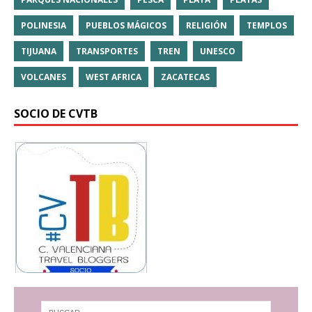
POLINESIA
PUEBLOS MÁGICOS
RELIGIÓN
TEMPLOS
TIJUANA
TRANSPORTES
TREN
UNESCO
VOLCANES
WEST AFRICA
ZACATECAS
SOCIO DE CVTB