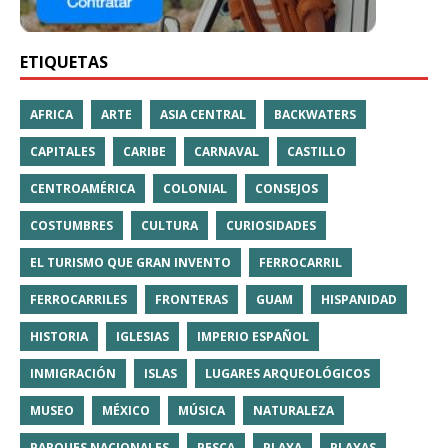
ETIQUETAS
AFRICA
ARTE
ASIA CENTRAL
BACKWATERS
CAPITALES
CARIBE
CARNAVAL
CASTILLO
CENTROAMÉRICA
COLONIAL
CONSEJOS
COSTUMBRES
CULTURA
CURIOSIDADES
EL TURISMO QUE GRAN INVENTO
FERROCARRIL
FERROCARRILES
FRONTERAS
GUAM
HISPANIDAD
HISTORIA
IGLESIAS
IMPERIO ESPAÑOL
INMIGRACIÓN
ISLAS
LUGARES ARQUEOLÓGICOS
MUSEO
MÉXICO
MÚSICA
NATURALEZA
PARQUES NACIONALES
PESCA
PLAYA
PLAYAS