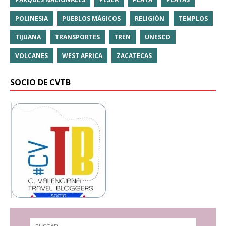
POLINESIA
PUEBLOS MÁGICOS
RELIGIÓN
TEMPLOS
TIJUANA
TRANSPORTES
TREN
UNESCO
VOLCANES
WEST AFRICA
ZACATECAS
SOCIO DE CVTB