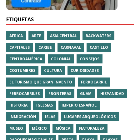
ETIQUETAS
AFRICA
ARTE
ASIA CENTRAL
BACKWATERS
CAPITALES
CARIBE
CARNAVAL
CASTILLO
CENTROAMÉRICA
COLONIAL
CONSEJOS
COSTUMBRES
CULTURA
CURIOSIDADES
EL TURISMO QUE GRAN INVENTO
FERROCARRIL
FERROCARRILES
FRONTERAS
GUAM
HISPANIDAD
HISTORIA
IGLESIAS
IMPERIO ESPAÑOL
INMIGRACIÓN
ISLAS
LUGARES ARQUEOLÓGICOS
MUSEO
MÉXICO
MÚSICA
NATURALEZA
PARQUES NACIONALES
PESCA
PLAYA
PLAYAS