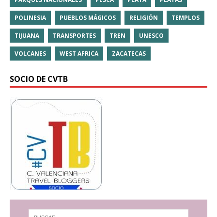
POLINESIA
PUEBLOS MÁGICOS
RELIGIÓN
TEMPLOS
TIJUANA
TRANSPORTES
TREN
UNESCO
VOLCANES
WEST AFRICA
ZACATECAS
SOCIO DE CVTB