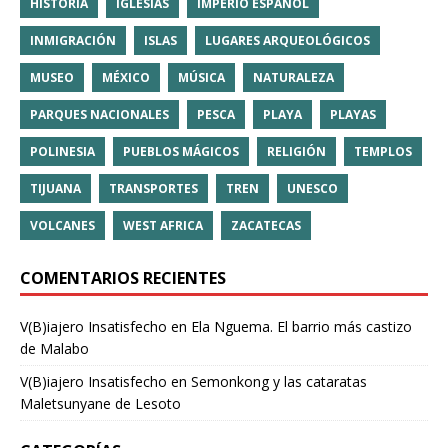
HISTORIA
IGLESIAS
IMPERIO ESPAÑOL
INMIGRACIÓN
ISLAS
LUGARES ARQUEOLÓGICOS
MUSEO
MÉXICO
MÚSICA
NATURALEZA
PARQUES NACIONALES
PESCA
PLAYA
PLAYAS
POLINESIA
PUEBLOS MÁGICOS
RELIGIÓN
TEMPLOS
TIJUANA
TRANSPORTES
TREN
UNESCO
VOLCANES
WEST AFRICA
ZACATECAS
COMENTARIOS RECIENTES
V(B)iajero Insatisfecho
en
Ela Nguema. El barrio más castizo
de Malabo
V(B)iajero Insatisfecho
en
Semonkong y las cataratas
Maletsunyane de Lesoto