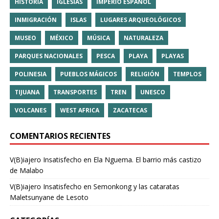
HISTORIA
IGLESIAS
IMPERIO ESPAÑOL
INMIGRACIÓN
ISLAS
LUGARES ARQUEOLÓGICOS
MUSEO
MÉXICO
MÚSICA
NATURALEZA
PARQUES NACIONALES
PESCA
PLAYA
PLAYAS
POLINESIA
PUEBLOS MÁGICOS
RELIGIÓN
TEMPLOS
TIJUANA
TRANSPORTES
TREN
UNESCO
VOLCANES
WEST AFRICA
ZACATECAS
COMENTARIOS RECIENTES
V(B)iajero Insatisfecho
en
Ela Nguema. El barrio más castizo
de Malabo
V(B)iajero Insatisfecho
en
Semonkong y las cataratas
Maletsunyane de Lesoto