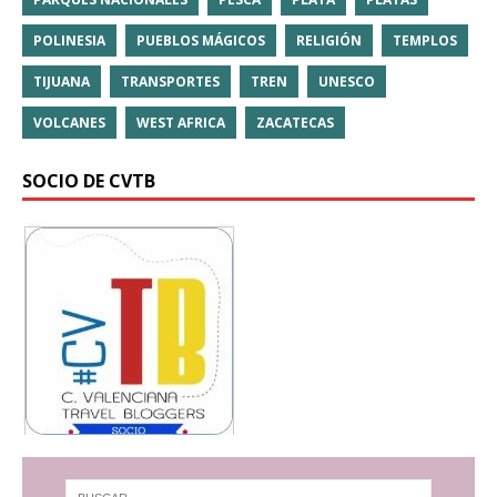
POLINESIA
PUEBLOS MÁGICOS
RELIGIÓN
TEMPLOS
TIJUANA
TRANSPORTES
TREN
UNESCO
VOLCANES
WEST AFRICA
ZACATECAS
SOCIO DE CVTB