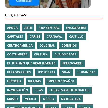
ETIQUETAS
AFRICA
ARTE
ASIA CENTRAL
BACKWATERS
CAPITALES
CARIBE
CARNAVAL
CASTILLO
CENTROAMÉRICA
COLONIAL
CONSEJOS
COSTUMBRES
CULTURA
CURIOSIDADES
EL TURISMO QUE GRAN INVENTO
FERROCARRIL
FERROCARRILES
FRONTERAS
GUAM
HISPANIDAD
HISTORIA
IGLESIAS
IMPERIO ESPAÑOL
INMIGRACIÓN
ISLAS
LUGARES ARQUEOLÓGICOS
MUSEO
MÉXICO
MÚSICA
NATURALEZA
PARQUES NACIONALES
PESCA
PLAYA
PLAYAS