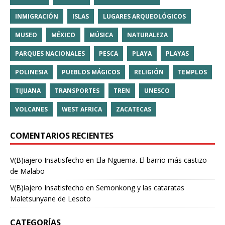
INMIGRACIÓN
ISLAS
LUGARES ARQUEOLÓGICOS
MUSEO
MÉXICO
MÚSICA
NATURALEZA
PARQUES NACIONALES
PESCA
PLAYA
PLAYAS
POLINESIA
PUEBLOS MÁGICOS
RELIGIÓN
TEMPLOS
TIJUANA
TRANSPORTES
TREN
UNESCO
VOLCANES
WEST AFRICA
ZACATECAS
COMENTARIOS RECIENTES
V(B)iajero Insatisfecho
en
Ela Nguema. El barrio más castizo
de Malabo
V(B)iajero Insatisfecho
en
Semonkong y las cataratas
Maletsunyane de Lesoto
CATEGORÍAS