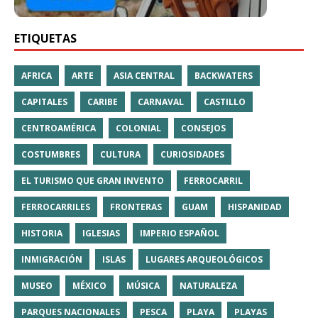
ETIQUETAS
AFRICA
ARTE
ASIA CENTRAL
BACKWATERS
CAPITALES
CARIBE
CARNAVAL
CASTILLO
CENTROAMÉRICA
COLONIAL
CONSEJOS
COSTUMBRES
CULTURA
CURIOSIDADES
EL TURISMO QUE GRAN INVENTO
FERROCARRIL
FERROCARRILES
FRONTERAS
GUAM
HISPANIDAD
HISTORIA
IGLESIAS
IMPERIO ESPAÑOL
INMIGRACIÓN
ISLAS
LUGARES ARQUEOLÓGICOS
MUSEO
MÉXICO
MÚSICA
NATURALEZA
PARQUES NACIONALES
PESCA
PLAYA
PLAYAS