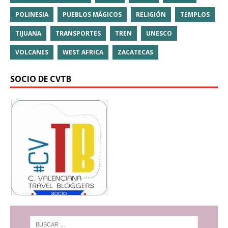
POLINESIA
PUEBLOS MÁGICOS
RELIGIÓN
TEMPLOS
TIJUANA
TRANSPORTES
TREN
UNESCO
VOLCANES
WEST AFRICA
ZACATECAS
SOCIO DE CVTB