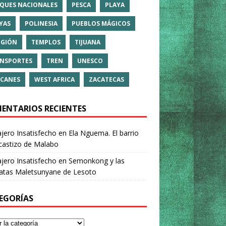
QUES NACIONALES
PESCA
PLAYA
YAS
POLINESIA
PUEBLOS MÁGICOS
IGIÓN
TEMPLOS
TIJUANA
NSPORTES
TREN
UNESCO
CANES
WEST AFRICA
ZACATECAS
ENTARIOS RECIENTES
ajero Insatisfecho
en
Ela Nguema. El barrio
castizo de Malabo
ajero Insatisfecho
en
Semonkong y las
ratas Maletsunyane de Lesoto
EGORÍAS