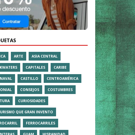
QUETAS
ICA
ARTE
ASIA CENTRAL
KWATERS
CAPITALES
CARIBE
NAVAL
CASTILLO
CENTROAMÉRICA
ONIAL
CONSEJOS
COSTUMBRES
TURA
CURIOSIDADES
TURISMO QUE GRAN INVENTO
ROCARRIL
FERROCARRILES
NTERAS
GUAM
HISPANIDAD