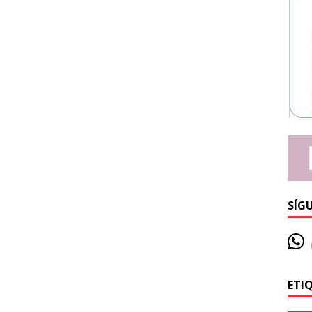
SÍG
ETI