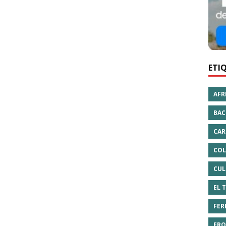
ETI
AFR
BAC
CAR
COL
CUL
EL 
FER
FRO