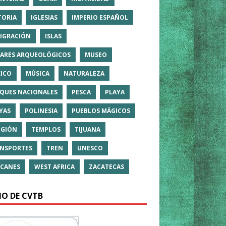
TORIA
IGLESIAS
IMPERIO ESPAÑOL
IGRACIÓN
ISLAS
ARES ARQUEOLÓGICOS
MUSEO
ICO
MÚSICA
NATURALEZA
QUES NACIONALES
PESCA
PLAYA
YAS
POLINESIA
PUEBLOS MÁGICOS
IGIÓN
TEMPLOS
TIJUANA
NSPORTES
TREN
UNESCO
CANES
WEST AFRICA
ZACATECAS
IO DE CVTB