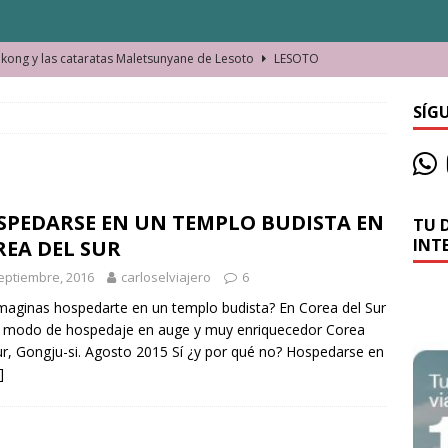
ong y las cataratas Maletsunyane de Lesoto
LESOTO
o de las Víctimas de la Represión Política en Shymkent, Kazajistán
SÍG
bian los lugares que visitamos o cambiamos nosotros?
SPEDARSE EN UN TEMPLO BUDISTA EN
TU 
La historia de la misteriosa avioneta de la playa
JAMAICA
INT
REA DEL SUR
o moverse en Seychelles de manera sostenible
SEYCHELLES
eptiembre, 2016
carloselviajero
6
n Manama. La capital de Baréin
BARÉIN
maginas hospedarte en un templo budista? En Corea del Sur
 modo de hospedaje en auge y muy enriquecedor Corea
ma. El barrio más castizo de Malabo
GUINEA ECUATORIAL
ur, Gongju-si. Agosto 2015 Sí ¿y por qué no? Hospedarse en
]