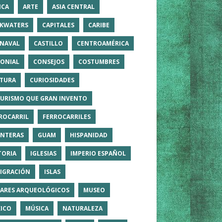
ICA
ARTE
ASIA CENTRAL
KWATERS
CAPITALES
CARIBE
NAVAL
CASTILLO
CENTROAMÉRICA
ONIAL
CONSEJOS
COSTUMBRES
TURA
CURIOSIDADES
TURISMO QUE GRAN INVENTO
ROCARRIL
FERROCARRILES
NTERAS
GUAM
HISPANIDAD
TORIA
IGLESIAS
IMPERIO ESPAÑOL
IGRACIÓN
ISLAS
ARES ARQUEOLÓGICOS
MUSEO
ICO
MÚSICA
NATURALEZA