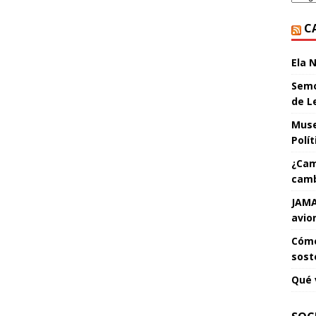
C
Ela 
Semo
de L
Muse
Polí
¿Cam
camb
JAMA
avio
Cómo
sost
Qué 