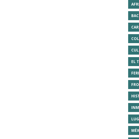
AFR
BAC
CAR
COL
CUL
EL 
FER
FRO
HIS
INM
LUG
MÉX