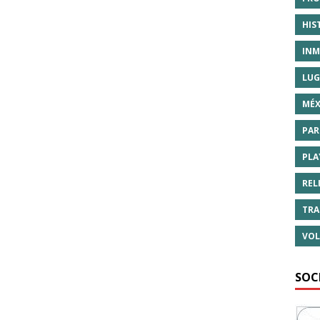
HIS
INM
LUG
MÉX
PAR
PLA
REL
TRA
VOL
SOC