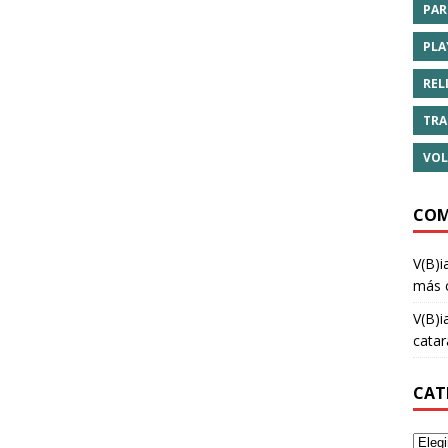
PAR
PLA
REL
TRA
VOL
COM
V(B)i
más 
V(B)i
cata
CAT