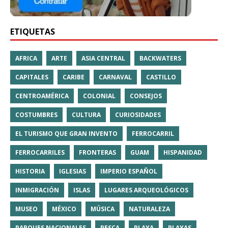
ETIQUETAS
AFRICA
ARTE
ASIA CENTRAL
BACKWATERS
CAPITALES
CARIBE
CARNAVAL
CASTILLO
CENTROAMÉRICA
COLONIAL
CONSEJOS
COSTUMBRES
CULTURA
CURIOSIDADES
EL TURISMO QUE GRAN INVENTO
FERROCARRIL
FERROCARRILES
FRONTERAS
GUAM
HISPANIDAD
HISTORIA
IGLESIAS
IMPERIO ESPAÑOL
INMIGRACIÓN
ISLAS
LUGARES ARQUEOLÓGICOS
MUSEO
MÉXICO
MÚSICA
NATURALEZA
PARQUES NACIONALES
PESCA
PLAYA
PLAYAS