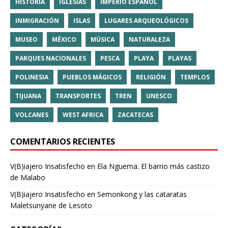
HISTORIA
IGLESIAS
IMPERIO ESPAÑOL
INMIGRACIÓN
ISLAS
LUGARES ARQUEOLÓGICOS
MUSEO
MÉXICO
MÚSICA
NATURALEZA
PARQUES NACIONALES
PESCA
PLAYA
PLAYAS
POLINESIA
PUEBLOS MÁGICOS
RELIGIÓN
TEMPLOS
TIJUANA
TRANSPORTES
TREN
UNESCO
VOLCANES
WEST AFRICA
ZACATECAS
COMENTARIOS RECIENTES
V(B)iajero Insatisfecho
en
Ela Nguema. El barrio más castizo
de Malabo
V(B)iajero Insatisfecho
en
Semonkong y las cataratas
Maletsunyane de Lesoto