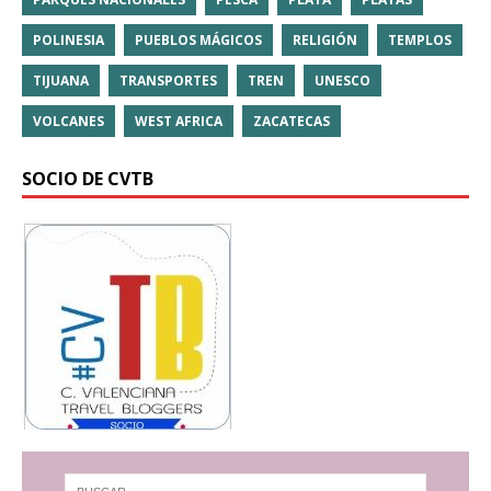
POLINESIA
PUEBLOS MÁGICOS
RELIGIÓN
TEMPLOS
TIJUANA
TRANSPORTES
TREN
UNESCO
VOLCANES
WEST AFRICA
ZACATECAS
SOCIO DE CVTB