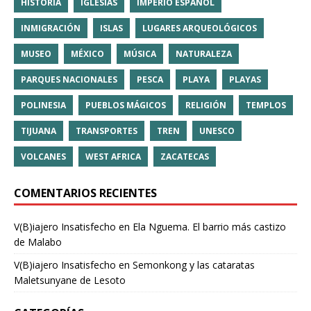
HISTORIA
IGLESIAS
IMPERIO ESPAÑOL
INMIGRACIÓN
ISLAS
LUGARES ARQUEOLÓGICOS
MUSEO
MÉXICO
MÚSICA
NATURALEZA
PARQUES NACIONALES
PESCA
PLAYA
PLAYAS
POLINESIA
PUEBLOS MÁGICOS
RELIGIÓN
TEMPLOS
TIJUANA
TRANSPORTES
TREN
UNESCO
VOLCANES
WEST AFRICA
ZACATECAS
COMENTARIOS RECIENTES
V(B)iajero Insatisfecho
en
Ela Nguema. El barrio más castizo
de Malabo
V(B)iajero Insatisfecho
en
Semonkong y las cataratas
Maletsunyane de Lesoto