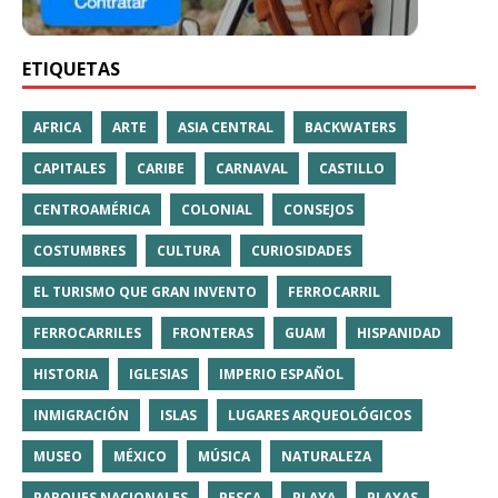
ETIQUETAS
AFRICA
ARTE
ASIA CENTRAL
BACKWATERS
CAPITALES
CARIBE
CARNAVAL
CASTILLO
CENTROAMÉRICA
COLONIAL
CONSEJOS
COSTUMBRES
CULTURA
CURIOSIDADES
EL TURISMO QUE GRAN INVENTO
FERROCARRIL
FERROCARRILES
FRONTERAS
GUAM
HISPANIDAD
HISTORIA
IGLESIAS
IMPERIO ESPAÑOL
INMIGRACIÓN
ISLAS
LUGARES ARQUEOLÓGICOS
MUSEO
MÉXICO
MÚSICA
NATURALEZA
PARQUES NACIONALES
PESCA
PLAYA
PLAYAS