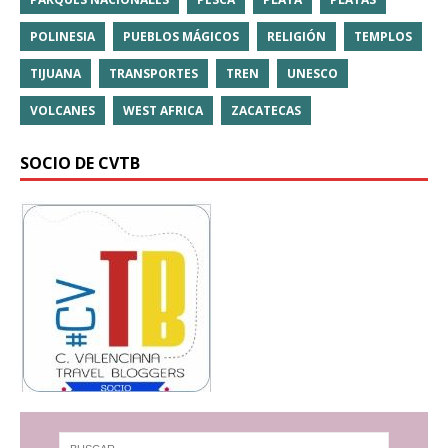
POLINESIA
PUEBLOS MÁGICOS
RELIGIÓN
TEMPLOS
TIJUANA
TRANSPORTES
TREN
UNESCO
VOLCANES
WEST AFRICA
ZACATECAS
SOCIO DE CVTB