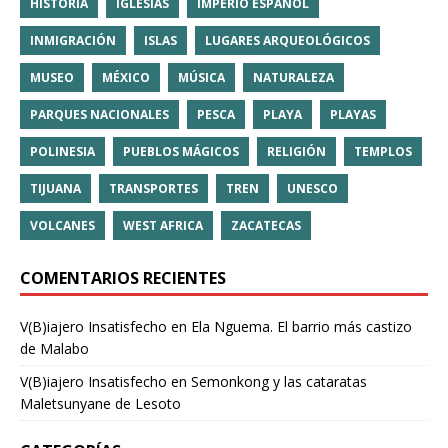
HISTORIA
IGLESIAS
IMPERIO ESPAÑOL
INMIGRACIÓN
ISLAS
LUGARES ARQUEOLÓGICOS
MUSEO
MÉXICO
MÚSICA
NATURALEZA
PARQUES NACIONALES
PESCA
PLAYA
PLAYAS
POLINESIA
PUEBLOS MÁGICOS
RELIGIÓN
TEMPLOS
TIJUANA
TRANSPORTES
TREN
UNESCO
VOLCANES
WEST AFRICA
ZACATECAS
COMENTARIOS RECIENTES
V(B)iajero Insatisfecho
en
Ela Nguema. El barrio más castizo
de Malabo
V(B)iajero Insatisfecho
en
Semonkong y las cataratas
Maletsunyane de Lesoto