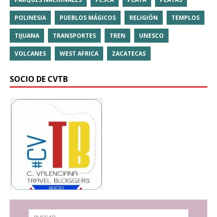
POLINESIA
PUEBLOS MÁGICOS
RELIGIÓN
TEMPLOS
TIJUANA
TRANSPORTES
TREN
UNESCO
VOLCANES
WEST AFRICA
ZACATECAS
SOCIO DE CVTB