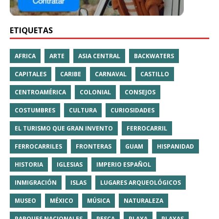
ETIQUETAS
AFRICA
ARTE
ASIA CENTRAL
BACKWATERS
CAPITALES
CARIBE
CARNAVAL
CASTILLO
CENTROAMÉRICA
COLONIAL
CONSEJOS
COSTUMBRES
CULTURA
CURIOSIDADES
EL TURISMO QUE GRAN INVENTO
FERROCARRIL
FERROCARRILES
FRONTERAS
GUAM
HISPANIDAD
HISTORIA
IGLESIAS
IMPERIO ESPAÑOL
INMIGRACIÓN
ISLAS
LUGARES ARQUEOLÓGICOS
MUSEO
MÉXICO
MÚSICA
NATURALEZA
PARQUES NACIONALES
PESCA
PLAYA
PLAYAS