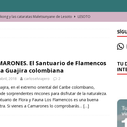
ong y las cataratas Maletsunyane de Lesoto
LESOTO
o de las Víctimas de la Represión Política en Shymkent, Kazajistán
SÍG
bian los lugares que visitamos o cambiamos nosotros?
ARONES. El Santuario de Flamencos
TU 
La historia de la misteriosa avioneta de la playa
JAMAICA
INT
la Guajira colombiana
o moverse en Seychelles de manera sostenible
SEYCHELLES
abril, 2018
carloselviajero
2
n Manama. La capital de Baréin
BARÉIN
ajira, en el extremo oriental del Caribe colombiano,
de sorprendentes rincones para disfrutar de la naturaleza.
ma. El barrio más castizo de Malabo
GUINEA ECUATORIAL
ntuario de Flora y Fauna Los Flamencos es una buena
ra. Si vienes a Camarones lo comprobarás…
[…]