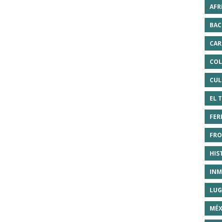
AFR
BAC
CAR
COL
CUL
EL 
FER
FRO
HIS
INM
LUG
MÉX