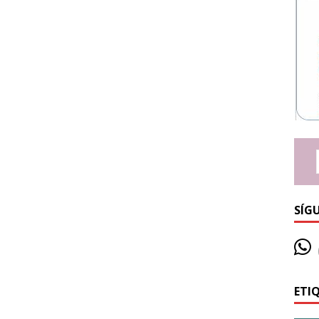
SÍG
ETI