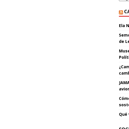
C
Ela 
Semo
de L
Muse
Polí
¿Cam
camb
JAMA
avio
Cómo
sost
Qué 