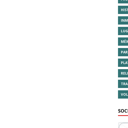
HIS
INM
LUG
MÉX
PAR
PLA
REL
TRA
VOL
SOC