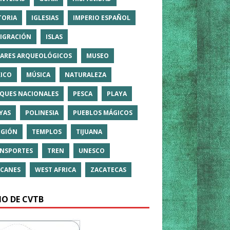
TORIA
IGLESIAS
IMPERIO ESPAÑOL
IGRACIÓN
ISLAS
ARES ARQUEOLÓGICOS
MUSEO
ICO
MÚSICA
NATURALEZA
QUES NACIONALES
PESCA
PLAYA
YAS
POLINESIA
PUEBLOS MÁGICOS
IGIÓN
TEMPLOS
TIJUANA
NSPORTES
TREN
UNESCO
CANES
WEST AFRICA
ZACATECAS
IO DE CVTB