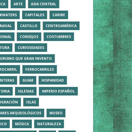
ICA
ARTE
ASIA CENTRAL
KWATERS
CAPITALES
CARIBE
NAVAL
CASTILLO
CENTROAMÉRICA
ONIAL
CONSEJOS
COSTUMBRES
TURA
CURIOSIDADES
TURISMO QUE GRAN INVENTO
ROCARRIL
FERROCARRILES
NTERAS
GUAM
HISPANIDAD
TORIA
IGLESIAS
IMPERIO ESPAÑOL
IGRACIÓN
ISLAS
ARES ARQUEOLÓGICOS
MUSEO
ICO
MÚSICA
NATURALEZA