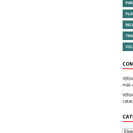
PAR
PLA
REL
TRA
VOL
COM
V(B)i
más 
V(B)i
cata
CAT