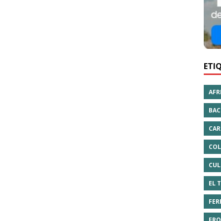
ETI
AFR
BAC
CAR
COL
CUL
EL 
FER
FRO