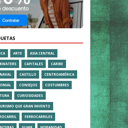
QUETAS
ICA
ARTE
ASIA CENTRAL
KWATERS
CAPITALES
CARIBE
NAVAL
CASTILLO
CENTROAMÉRICA
ONIAL
CONSEJOS
COSTUMBRES
TURA
CURIOSIDADES
TURISMO QUE GRAN INVENTO
ROCARRIL
FERROCARRILES
NTERAS
GUAM
HISPANIDAD