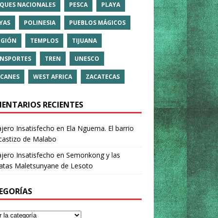
QUES NACIONALES
PESCA
PLAYA
YAS
POLINESIA
PUEBLOS MÁGICOS
IGIÓN
TEMPLOS
TIJUANA
NSPORTES
TREN
UNESCO
CANES
WEST AFRICA
ZACATECAS
ENTARIOS RECIENTES
ajero Insatisfecho
en
Ela Nguema. El barrio
castizo de Malabo
ajero Insatisfecho
en
Semonkong y las
ratas Maletsunyane de Lesoto
EGORÍAS