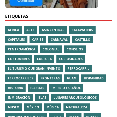
ETIQUETAS
AFRICA
ARTE
ASIA CENTRAL
BACKWATERS
CAPITALES
CARIBE
CARNAVAL
CASTILLO
CENTROAMÉRICA
COLONIAL
CONSEJOS
COSTUMBRES
CULTURA
CURIOSIDADES
EL TURISMO QUE GRAN INVENTO
FERROCARRIL
FERROCARRILES
FRONTERAS
GUAM
HISPANIDAD
HISTORIA
IGLESIAS
IMPERIO ESPAÑOL
INMIGRACIÓN
ISLAS
LUGARES ARQUEOLÓGICOS
MUSEO
MÉXICO
MÚSICA
NATURALEZA
PARQUES NACIONALES
PESCA
PLAYA
PLAYAS