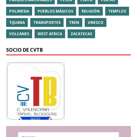
POLINESIA
PUEBLOS MÁGICOS
RELIGIÓN
TEMPLOS
TIJUANA
TRANSPORTES
TREN
UNESCO
VOLCANES
WEST AFRICA
ZACATECAS
SOCIO DE CVTB