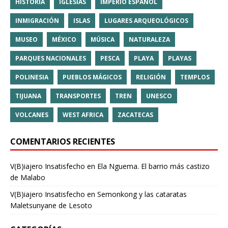
HISTORIA
IGLESIAS
IMPERIO ESPAÑOL
INMIGRACIÓN
ISLAS
LUGARES ARQUEOLÓGICOS
MUSEO
MÉXICO
MÚSICA
NATURALEZA
PARQUES NACIONALES
PESCA
PLAYA
PLAYAS
POLINESIA
PUEBLOS MÁGICOS
RELIGIÓN
TEMPLOS
TIJUANA
TRANSPORTES
TREN
UNESCO
VOLCANES
WEST AFRICA
ZACATECAS
COMENTARIOS RECIENTES
V(B)iajero Insatisfecho
en
Ela Nguema. El barrio más castizo
de Malabo
V(B)iajero Insatisfecho
en
Semonkong y las cataratas
Maletsunyane de Lesoto