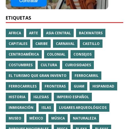
ETIQUETAS
AFRICA
ARTE
ASIA CENTRAL
BACKWATERS
CAPITALES
CARIBE
CARNAVAL
CASTILLO
CENTROAMÉRICA
COLONIAL
CONSEJOS
COSTUMBRES
CULTURA
CURIOSIDADES
EL TURISMO QUE GRAN INVENTO
FERROCARRIL
FERROCARRILES
FRONTERAS
GUAM
HISPANIDAD
HISTORIA
IGLESIAS
IMPERIO ESPAÑOL
INMIGRACIÓN
ISLAS
LUGARES ARQUEOLÓGICOS
MUSEO
MÉXICO
MÚSICA
NATURALEZA
PARQUES NACIONALES
PESCA
PLAYA
PLAYAS