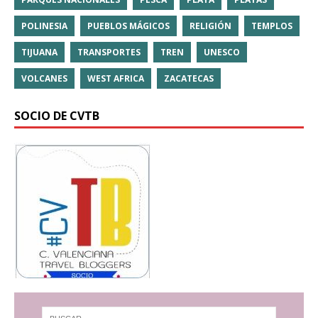
POLINESIA
PUEBLOS MÁGICOS
RELIGIÓN
TEMPLOS
TIJUANA
TRANSPORTES
TREN
UNESCO
VOLCANES
WEST AFRICA
ZACATECAS
SOCIO DE CVTB