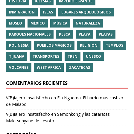
HISTORIA
IGLESIAS
IMPERIO ESPAÑOL
INMIGRACIÓN
ISLAS
LUGARES ARQUEOLÓGICOS
MUSEO
MÉXICO
MÚSICA
NATURALEZA
PARQUES NACIONALES
PESCA
PLAYA
PLAYAS
POLINESIA
PUEBLOS MÁGICOS
RELIGIÓN
TEMPLOS
TIJUANA
TRANSPORTES
TREN
UNESCO
VOLCANES
WEST AFRICA
ZACATECAS
COMENTARIOS RECIENTES
V(B)iajero Insatisfecho
en
Ela Nguema. El barrio más castizo
de Malabo
V(B)iajero Insatisfecho
en
Semonkong y las cataratas
Maletsunyane de Lesoto