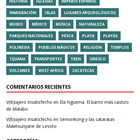
HISTORIA
IGLESIAS
IMPERIO ESPAÑOL
INMIGRACIÓN
ISLAS
LUGARES ARQUEOLÓGICOS
MUSEO
MÉXICO
MÚSICA
NATURALEZA
PARQUES NACIONALES
PESCA
PLAYA
PLAYAS
POLINESIA
PUEBLOS MÁGICOS
RELIGIÓN
TEMPLOS
TIJUANA
TRANSPORTES
TREN
UNESCO
VOLCANES
WEST AFRICA
ZACATECAS
COMENTARIOS RECIENTES
V(B)iajero Insatisfecho
en
Ela Nguema. El barrio más castizo
de Malabo
V(B)iajero Insatisfecho
en
Semonkong y las cataratas
Maletsunyane de Lesoto