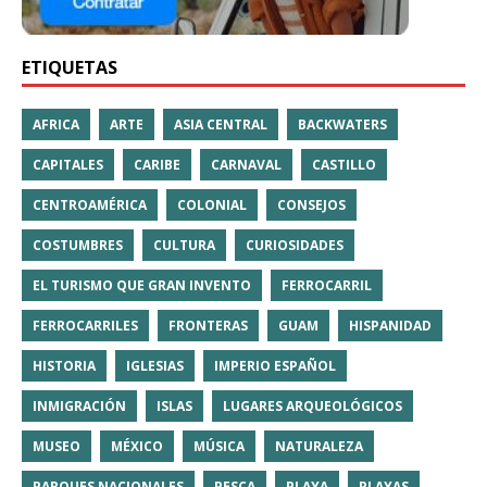
ETIQUETAS
AFRICA
ARTE
ASIA CENTRAL
BACKWATERS
CAPITALES
CARIBE
CARNAVAL
CASTILLO
CENTROAMÉRICA
COLONIAL
CONSEJOS
COSTUMBRES
CULTURA
CURIOSIDADES
EL TURISMO QUE GRAN INVENTO
FERROCARRIL
FERROCARRILES
FRONTERAS
GUAM
HISPANIDAD
HISTORIA
IGLESIAS
IMPERIO ESPAÑOL
INMIGRACIÓN
ISLAS
LUGARES ARQUEOLÓGICOS
MUSEO
MÉXICO
MÚSICA
NATURALEZA
PARQUES NACIONALES
PESCA
PLAYA
PLAYAS