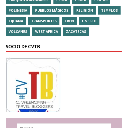
POLINESIA
PUEBLOS MÁGICOS
RELIGIÓN
TEMPLOS
TIJUANA
TRANSPORTES
TREN
UNESCO
VOLCANES
WEST AFRICA
ZACATECAS
SOCIO DE CVTB