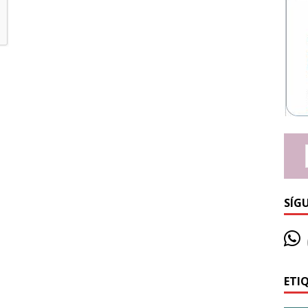
SÍG
ETI