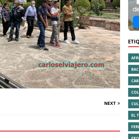
ETI
AFR
BAC
CAR
COL
NEXT
CUL
EL 
FER
FRO