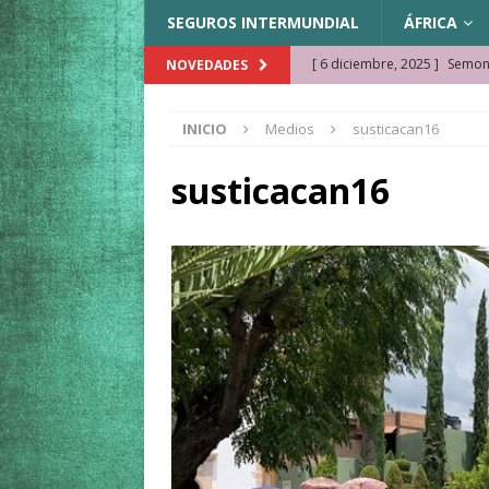
SEGUROS INTERMUNDIAL
ÁFRICA
[ 6 diciembre, 2025 ]
Semonk
NOVEDADES
[ 23 noviembre, 2025 ]
Muse
INICIO
Medios
susticacan16
KAZAJISTÁN
[ 22 noviembre, 2025 ]
¿Cam
susticacan16
REFLEXIONES VIAJERAS
[ 9 octubre, 2025 ]
JAMAICA. 
[ 27 septiembre, 2025 ]
Cóm
[ 3 agosto, 2025 ]
Qué ver e
[ 15 marzo, 2026 ]
Ela Ngue