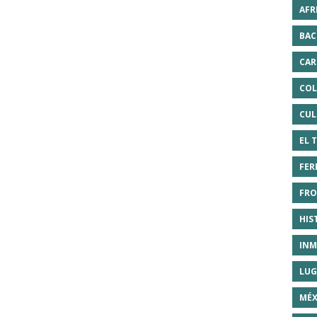
AFR
BAC
CAR
COL
CUL
EL 
FER
FRO
HIS
INM
LUG
MÉX