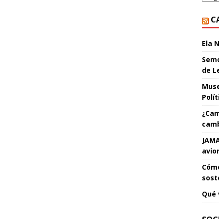
C
Ela 
Semo
de L
Muse
Polí
¿Cam
camb
JAMA
avio
Cómo
sost
Qué 