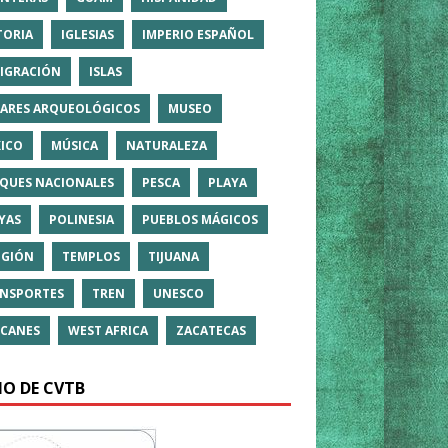
TORIA
IGLESIAS
IMPERIO ESPAÑOL
IGRACIÓN
ISLAS
ARES ARQUEOLÓGICOS
MUSEO
ICO
MÚSICA
NATURALEZA
QUES NACIONALES
PESCA
PLAYA
YAS
POLINESIA
PUEBLOS MÁGICOS
IGIÓN
TEMPLOS
TIJUANA
NSPORTES
TREN
UNESCO
CANES
WEST AFRICA
ZACATECAS
IO DE CVTB