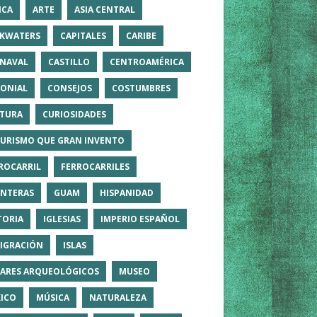
ICA
ARTE
ASIA CENTRAL
KWATERS
CAPITALES
CARIBE
NAVAL
CASTILLO
CENTROAMÉRICA
ONIAL
CONSEJOS
COSTUMBRES
TURA
CURIOSIDADES
TURISMO QUE GRAN INVENTO
ROCARRIL
FERROCARRILES
NTERAS
GUAM
HISPANIDAD
TORIA
IGLESIAS
IMPERIO ESPAÑOL
IGRACIÓN
ISLAS
ARES ARQUEOLÓGICOS
MUSEO
ICO
MÚSICA
NATURALEZA