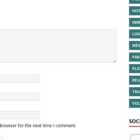
HIS
INM
LUG
MÉX
PAR
PLA
REL
TRA
VOL
SOC
 browser for the next time I comment.