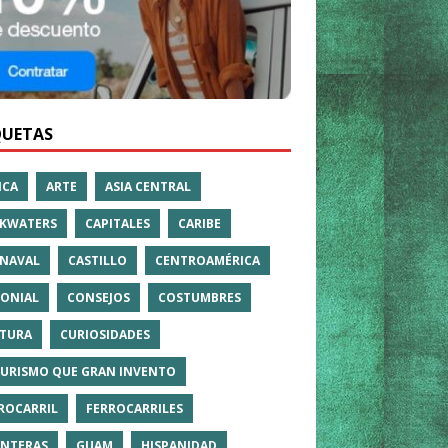
QUETAS
ICA
ARTE
ASIA CENTRAL
KWATERS
CAPITALES
CARIBE
NAVAL
CASTILLO
CENTROAMÉRICA
ONIAL
CONSEJOS
COSTUMBRES
TURA
CURIOSIDADES
TURISMO QUE GRAN INVENTO
ROCARRIL
FERROCARRILES
NTERAS
GUAM
HISPANIDAD