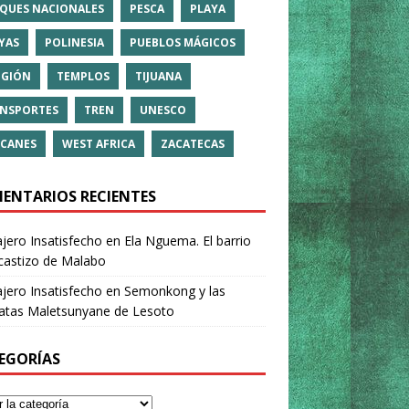
QUES NACIONALES
PESCA
PLAYA
YAS
POLINESIA
PUEBLOS MÁGICOS
IGIÓN
TEMPLOS
TIJUANA
NSPORTES
TREN
UNESCO
CANES
WEST AFRICA
ZACATECAS
ENTARIOS RECIENTES
ajero Insatisfecho
en
Ela Nguema. El barrio
castizo de Malabo
ajero Insatisfecho
en
Semonkong y las
ratas Maletsunyane de Lesoto
EGORÍAS