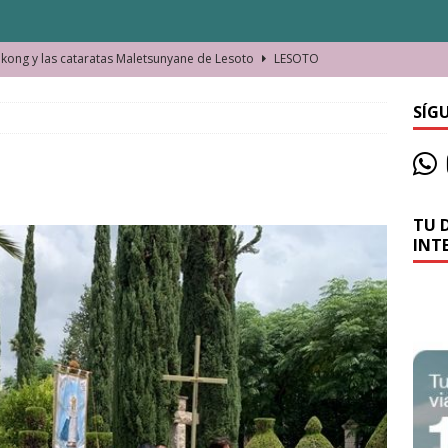
ong y las cataratas Maletsunyane de Lesoto
LESOTO
o de las Víctimas de la Represión Política en Shymkent, Kazajistán
SÍG
bian los lugares que visitamos o cambiamos nosotros?
TU 
La historia de la misteriosa avioneta de la playa
JAMAICA
INT
o moverse en Seychelles de manera sostenible
SEYCHELLES
n Manama. La capital de Baréin
BARÉIN
ma. El barrio más castizo de Malabo
GUINEA ECUATORIAL