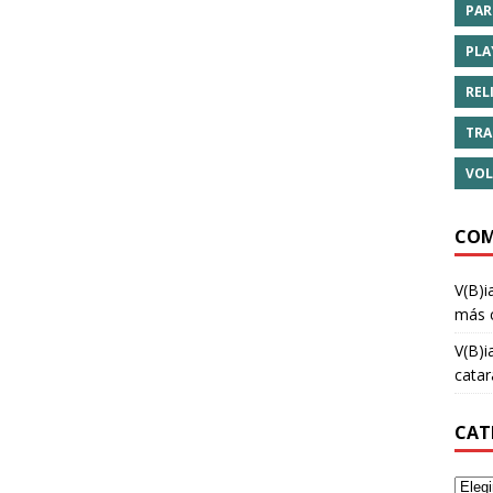
PAR
PLA
REL
TRA
VOL
COM
V(B)i
más 
V(B)i
cata
CAT