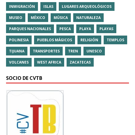
INMIGRACIÓN
ISLAS
LUGARES ARQUEOLÓGICOS
MUSEO
MÉXICO
MÚSICA
NATURALEZA
PARQUES NACIONALES
PESCA
PLAYA
PLAYAS
POLINESIA
PUEBLOS MÁGICOS
RELIGIÓN
TEMPLOS
TIJUANA
TRANSPORTES
TREN
UNESCO
VOLCANES
WEST AFRICA
ZACATECAS
SOCIO DE CVTB