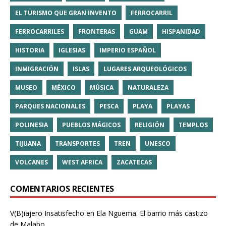
EL TURISMO QUE GRAN INVENTO
FERROCARRIL
FERROCARRILES
FRONTERAS
GUAM
HISPANIDAD
HISTORIA
IGLESIAS
IMPERIO ESPAÑOL
INMIGRACIÓN
ISLAS
LUGARES ARQUEOLÓGICOS
MUSEO
MÉXICO
MÚSICA
NATURALEZA
PARQUES NACIONALES
PESCA
PLAYA
PLAYAS
POLINESIA
PUEBLOS MÁGICOS
RELIGIÓN
TEMPLOS
TIJUANA
TRANSPORTES
TREN
UNESCO
VOLCANES
WEST AFRICA
ZACATECAS
COMENTARIOS RECIENTES
V(B)iajero Insatisfecho
en
Ela Nguema. El barrio más castizo
de Malabo