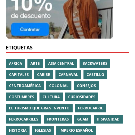
ETIQUETAS
AFRICA
ARTE
ASIA CENTRAL
BACKWATERS
CAPITALES
CARIBE
CARNAVAL
CASTILLO
CENTROAMÉRICA
COLONIAL
CONSEJOS
COSTUMBRES
CULTURA
CURIOSIDADES
EL TURISMO QUE GRAN INVENTO
FERROCARRIL
FERROCARRILES
FRONTERAS
GUAM
HISPANIDAD
HISTORIA
IGLESIAS
IMPERIO ESPAÑOL