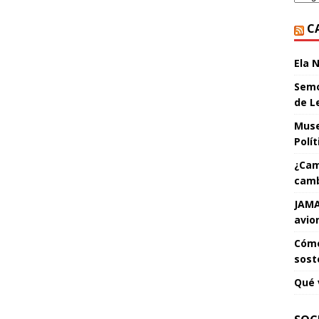
C
Ela 
Semo
de L
Muse
Polí
¿Cam
camb
JAMA
avio
Cómo
sost
Qué 