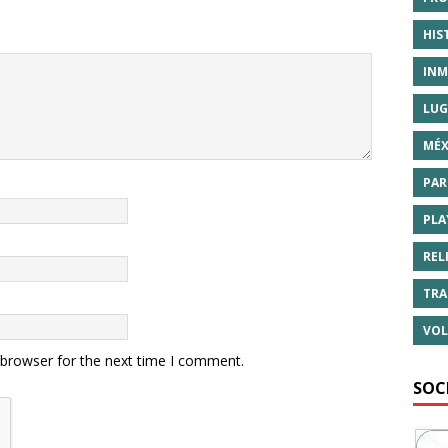
HIS
INM
LUG
MÉX
PAR
PLA
REL
TRA
VOL
 browser for the next time I comment.
SOC