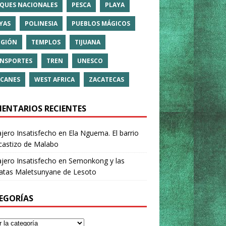
QUES NACIONALES
PESCA
PLAYA
YAS
POLINESIA
PUEBLOS MÁGICOS
IGIÓN
TEMPLOS
TIJUANA
NSPORTES
TREN
UNESCO
CANES
WEST AFRICA
ZACATECAS
ENTARIOS RECIENTES
ajero Insatisfecho
en
Ela Nguema. El barrio
castizo de Malabo
ajero Insatisfecho
en
Semonkong y las
ratas Maletsunyane de Lesoto
EGORÍAS