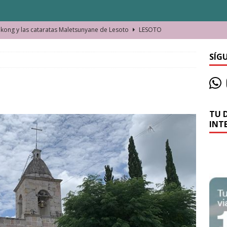
ong y las cataratas Maletsunyane de Lesoto
LESOTO
o de las Víctimas de la Represión Política en Shymkent, Kazajistán
SÍG
bian los lugares que visitamos o cambiamos nosotros?
TU 
La historia de la misteriosa avioneta de la playa
JAMAICA
INT
o moverse en Seychelles de manera sostenible
SEYCHELLES
n Manama. La capital de Baréin
BARÉIN
ma. El barrio más castizo de Malabo
GUINEA ECUATORIAL