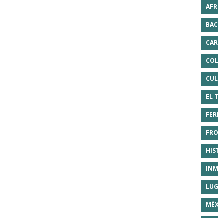
AFR
BAC
CAR
COL
CUL
EL 
FER
FRO
HIS
INM
LUG
MÉX