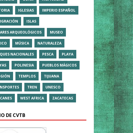
TORIA
IGLESIAS
IMPERIO ESPAÑOL
IGRACIÓN
ISLAS
ARES ARQUEOLÓGICOS
MUSEO
ICO
MÚSICA
NATURALEZA
QUES NACIONALES
PESCA
PLAYA
YAS
POLINESIA
PUEBLOS MÁGICOS
IGIÓN
TEMPLOS
TIJUANA
NSPORTES
TREN
UNESCO
CANES
WEST AFRICA
ZACATECAS
IO DE CVTB