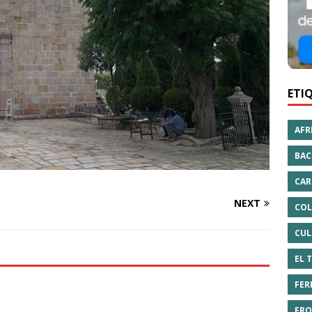
ETI
AFR
BAC
CAR
NEXT
COL
CUL
EL 
FER
FRO