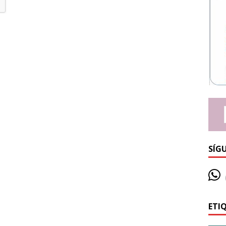
SÍG
ETI