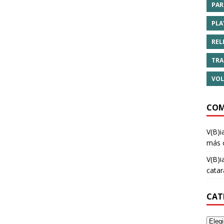
PAR
PLA
REL
TRA
VOL
COM
V(B)i
más 
V(B)i
cata
CAT