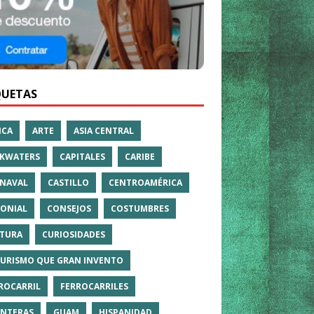
QUETAS
ICA
ARTE
ASIA CENTRAL
KWATERS
CAPITALES
CARIBE
NAVAL
CASTILLO
CENTROAMÉRICA
ONIAL
CONSEJOS
COSTUMBRES
TURA
CURIOSIDADES
TURISMO QUE GRAN INVENTO
ROCARRIL
FERROCARRILES
NTERAS
GUAM
HISPANIDAD