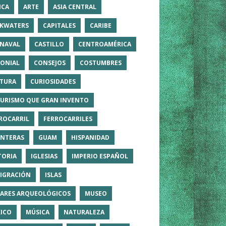
ICA
ARTE
ASIA CENTRAL
KWATERS
CAPITALES
CARIBE
NAVAL
CASTILLO
CENTROAMÉRICA
ONIAL
CONSEJOS
COSTUMBRES
TURA
CURIOSIDADES
TURISMO QUE GRAN INVENTO
ROCARRIL
FERROCARRILES
NTERAS
GUAM
HISPANIDAD
TORIA
IGLESIAS
IMPERIO ESPAÑOL
IGRACIÓN
ISLAS
ARES ARQUEOLÓGICOS
MUSEO
ICO
MÚSICA
NATURALEZA