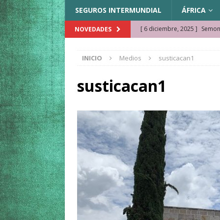
SEGUROS INTERMUNDIAL
ÁFRICA
[ 6 diciembre, 2025 ]
Semonk
NOVEDADES
[ 23 noviembre, 2025 ]
Muse
INICIO
Medios
susticacan1
KAZAJISTÁN
[ 22 noviembre, 2025 ]
¿Cam
susticacan1
REFLEXIONES VIAJERAS
[ 9 octubre, 2025 ]
JAMAICA. 
[ 27 septiembre, 2025 ]
Cóm
[ 3 agosto, 2025 ]
Qué ver e
[ 15 marzo, 2026 ]
Ela Ngue