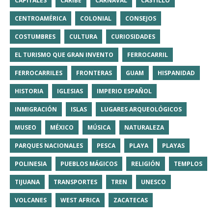
CAPITALES
CARIBE
CARNAVAL
CASTILLO
CENTROAMÉRICA
COLONIAL
CONSEJOS
COSTUMBRES
CULTURA
CURIOSIDADES
EL TURISMO QUE GRAN INVENTO
FERROCARRIL
FERROCARRILES
FRONTERAS
GUAM
HISPANIDAD
HISTORIA
IGLESIAS
IMPERIO ESPAÑOL
INMIGRACIÓN
ISLAS
LUGARES ARQUEOLÓGICOS
MUSEO
MÉXICO
MÚSICA
NATURALEZA
PARQUES NACIONALES
PESCA
PLAYA
PLAYAS
POLINESIA
PUEBLOS MÁGICOS
RELIGIÓN
TEMPLOS
TIJUANA
TRANSPORTES
TREN
UNESCO
VOLCANES
WEST AFRICA
ZACATECAS