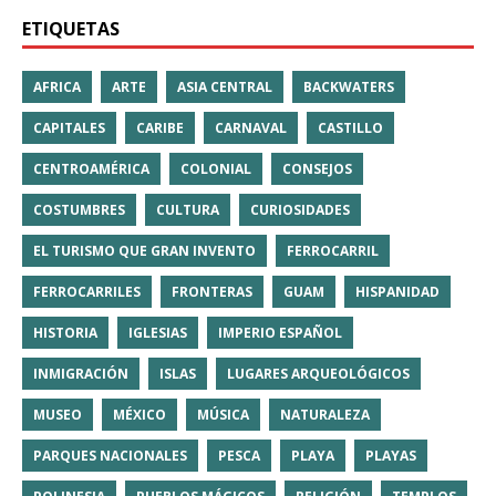
ETIQUETAS
AFRICA
ARTE
ASIA CENTRAL
BACKWATERS
CAPITALES
CARIBE
CARNAVAL
CASTILLO
CENTROAMÉRICA
COLONIAL
CONSEJOS
COSTUMBRES
CULTURA
CURIOSIDADES
EL TURISMO QUE GRAN INVENTO
FERROCARRIL
FERROCARRILES
FRONTERAS
GUAM
HISPANIDAD
HISTORIA
IGLESIAS
IMPERIO ESPAÑOL
INMIGRACIÓN
ISLAS
LUGARES ARQUEOLÓGICOS
MUSEO
MÉXICO
MÚSICA
NATURALEZA
PARQUES NACIONALES
PESCA
PLAYA
PLAYAS