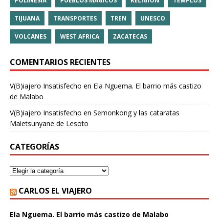
POLINESIA
PUEBLOS MÁGICOS
RELIGIÓN
TEMPLOS
TIJUANA
TRANSPORTES
TREN
UNESCO
VOLCANES
WEST AFRICA
ZACATECAS
COMENTARIOS RECIENTES
V(B)iajero Insatisfecho
en
Ela Nguema. El barrio más castizo
de Malabo
V(B)iajero Insatisfecho
en
Semonkong y las cataratas
Maletsunyane de Lesoto
CATEGORÍAS
CARLOS EL VIAJERO
Ela Nguema. El barrio más castizo de Malabo