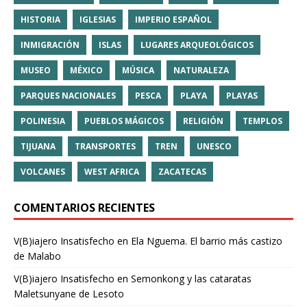
HISTORIA
IGLESIAS
IMPERIO ESPAÑOL
INMIGRACIÓN
ISLAS
LUGARES ARQUEOLÓGICOS
MUSEO
MÉXICO
MÚSICA
NATURALEZA
PARQUES NACIONALES
PESCA
PLAYA
PLAYAS
POLINESIA
PUEBLOS MÁGICOS
RELIGIÓN
TEMPLOS
TIJUANA
TRANSPORTES
TREN
UNESCO
VOLCANES
WEST AFRICA
ZACATECAS
COMENTARIOS RECIENTES
V(B)iajero Insatisfecho
en
Ela Nguema. El barrio más castizo
de Malabo
V(B)iajero Insatisfecho
en
Semonkong y las cataratas
Maletsunyane de Lesoto