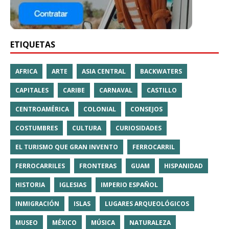
ETIQUETAS
AFRICA
ARTE
ASIA CENTRAL
BACKWATERS
CAPITALES
CARIBE
CARNAVAL
CASTILLO
CENTROAMÉRICA
COLONIAL
CONSEJOS
COSTUMBRES
CULTURA
CURIOSIDADES
EL TURISMO QUE GRAN INVENTO
FERROCARRIL
FERROCARRILES
FRONTERAS
GUAM
HISPANIDAD
HISTORIA
IGLESIAS
IMPERIO ESPAÑOL
INMIGRACIÓN
ISLAS
LUGARES ARQUEOLÓGICOS
MUSEO
MÉXICO
MÚSICA
NATURALEZA