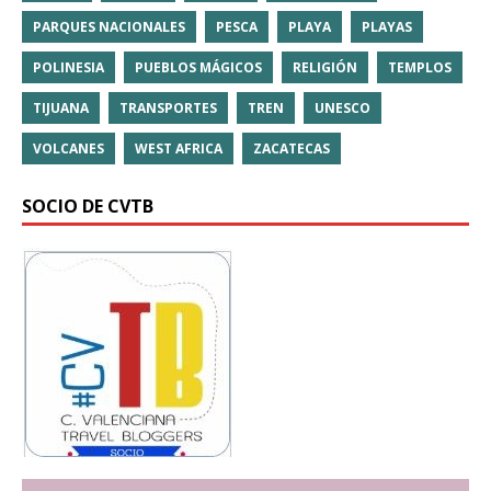
PARQUES NACIONALES
PESCA
PLAYA
PLAYAS
POLINESIA
PUEBLOS MÁGICOS
RELIGIÓN
TEMPLOS
TIJUANA
TRANSPORTES
TREN
UNESCO
VOLCANES
WEST AFRICA
ZACATECAS
SOCIO DE CVTB