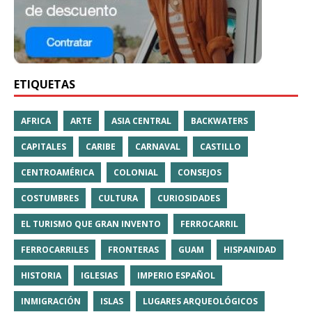
ETIQUETAS
AFRICA
ARTE
ASIA CENTRAL
BACKWATERS
CAPITALES
CARIBE
CARNAVAL
CASTILLO
CENTROAMÉRICA
COLONIAL
CONSEJOS
COSTUMBRES
CULTURA
CURIOSIDADES
EL TURISMO QUE GRAN INVENTO
FERROCARRIL
FERROCARRILES
FRONTERAS
GUAM
HISPANIDAD
HISTORIA
IGLESIAS
IMPERIO ESPAÑOL
INMIGRACIÓN
ISLAS
LUGARES ARQUEOLÓGICOS