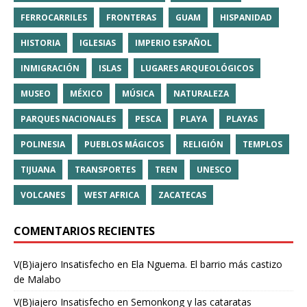
FERROCARRILES
FRONTERAS
GUAM
HISPANIDAD
HISTORIA
IGLESIAS
IMPERIO ESPAÑOL
INMIGRACIÓN
ISLAS
LUGARES ARQUEOLÓGICOS
MUSEO
MÉXICO
MÚSICA
NATURALEZA
PARQUES NACIONALES
PESCA
PLAYA
PLAYAS
POLINESIA
PUEBLOS MÁGICOS
RELIGIÓN
TEMPLOS
TIJUANA
TRANSPORTES
TREN
UNESCO
VOLCANES
WEST AFRICA
ZACATECAS
COMENTARIOS RECIENTES
V(B)iajero Insatisfecho
en
Ela Nguema. El barrio más castizo
de Malabo
V(B)iajero Insatisfecho
en
Semonkong y las cataratas