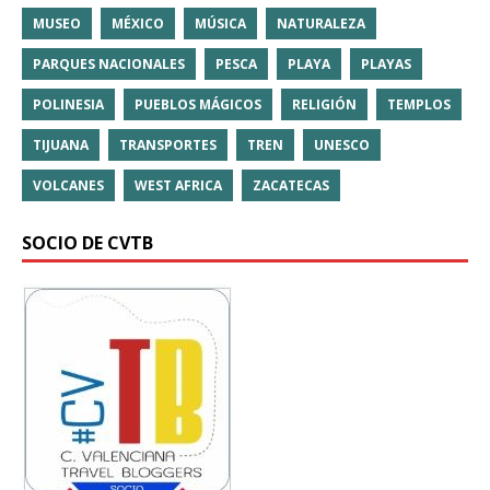
MUSEO
MÉXICO
MÚSICA
NATURALEZA
PARQUES NACIONALES
PESCA
PLAYA
PLAYAS
POLINESIA
PUEBLOS MÁGICOS
RELIGIÓN
TEMPLOS
TIJUANA
TRANSPORTES
TREN
UNESCO
VOLCANES
WEST AFRICA
ZACATECAS
SOCIO DE CVTB