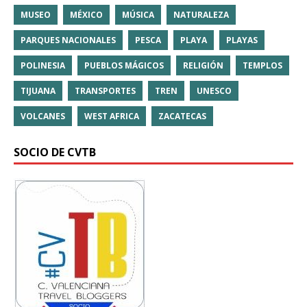
MUSEO
MÉXICO
MÚSICA
NATURALEZA
PARQUES NACIONALES
PESCA
PLAYA
PLAYAS
POLINESIA
PUEBLOS MÁGICOS
RELIGIÓN
TEMPLOS
TIJUANA
TRANSPORTES
TREN
UNESCO
VOLCANES
WEST AFRICA
ZACATECAS
SOCIO DE CVTB