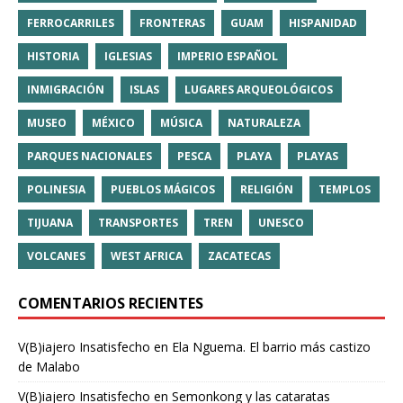
FERROCARRILES
FRONTERAS
GUAM
HISPANIDAD
HISTORIA
IGLESIAS
IMPERIO ESPAÑOL
INMIGRACIÓN
ISLAS
LUGARES ARQUEOLÓGICOS
MUSEO
MÉXICO
MÚSICA
NATURALEZA
PARQUES NACIONALES
PESCA
PLAYA
PLAYAS
POLINESIA
PUEBLOS MÁGICOS
RELIGIÓN
TEMPLOS
TIJUANA
TRANSPORTES
TREN
UNESCO
VOLCANES
WEST AFRICA
ZACATECAS
COMENTARIOS RECIENTES
V(B)iajero Insatisfecho
en
Ela Nguema. El barrio más castizo
de Malabo
V(B)iajero Insatisfecho
en
Semonkong y las cataratas