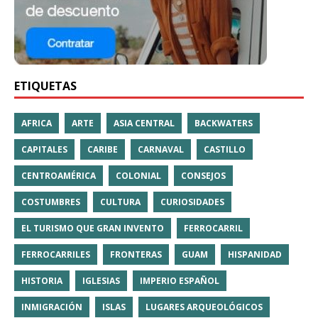
ETIQUETAS
AFRICA
ARTE
ASIA CENTRAL
BACKWATERS
CAPITALES
CARIBE
CARNAVAL
CASTILLO
CENTROAMÉRICA
COLONIAL
CONSEJOS
COSTUMBRES
CULTURA
CURIOSIDADES
EL TURISMO QUE GRAN INVENTO
FERROCARRIL
FERROCARRILES
FRONTERAS
GUAM
HISPANIDAD
HISTORIA
IGLESIAS
IMPERIO ESPAÑOL
INMIGRACIÓN
ISLAS
LUGARES ARQUEOLÓGICOS