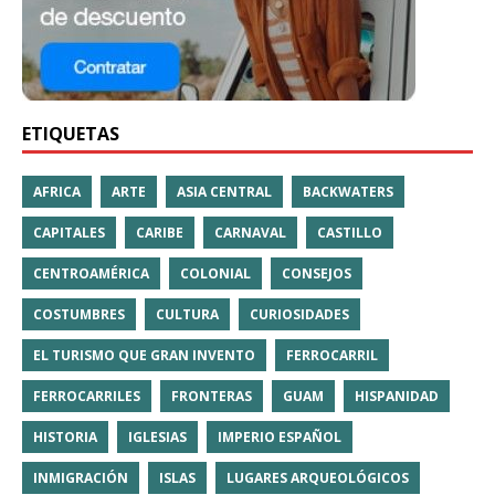
ETIQUETAS
AFRICA
ARTE
ASIA CENTRAL
BACKWATERS
CAPITALES
CARIBE
CARNAVAL
CASTILLO
CENTROAMÉRICA
COLONIAL
CONSEJOS
COSTUMBRES
CULTURA
CURIOSIDADES
EL TURISMO QUE GRAN INVENTO
FERROCARRIL
FERROCARRILES
FRONTERAS
GUAM
HISPANIDAD
HISTORIA
IGLESIAS
IMPERIO ESPAÑOL
INMIGRACIÓN
ISLAS
LUGARES ARQUEOLÓGICOS