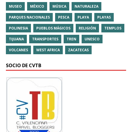
MUSEO
MÉXICO
MÚSICA
NATURALEZA
PARQUES NACIONALES
PESCA
PLAYA
PLAYAS
POLINESIA
PUEBLOS MÁGICOS
RELIGIÓN
TEMPLOS
TIJUANA
TRANSPORTES
TREN
UNESCO
VOLCANES
WEST AFRICA
ZACATECAS
SOCIO DE CVTB