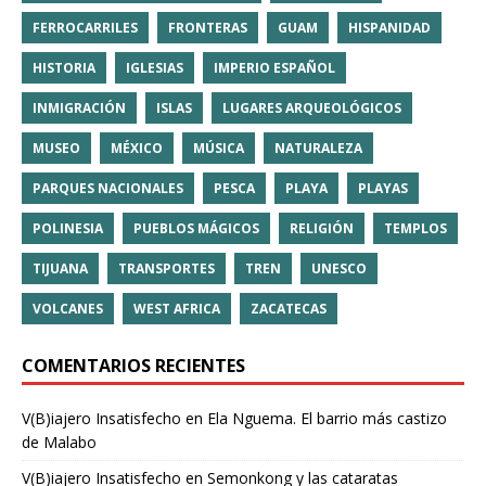
FERROCARRILES
FRONTERAS
GUAM
HISPANIDAD
HISTORIA
IGLESIAS
IMPERIO ESPAÑOL
INMIGRACIÓN
ISLAS
LUGARES ARQUEOLÓGICOS
MUSEO
MÉXICO
MÚSICA
NATURALEZA
PARQUES NACIONALES
PESCA
PLAYA
PLAYAS
POLINESIA
PUEBLOS MÁGICOS
RELIGIÓN
TEMPLOS
TIJUANA
TRANSPORTES
TREN
UNESCO
VOLCANES
WEST AFRICA
ZACATECAS
COMENTARIOS RECIENTES
V(B)iajero Insatisfecho
en
Ela Nguema. El barrio más castizo
de Malabo
V(B)iajero Insatisfecho
en
Semonkong y las cataratas