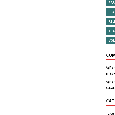
PAR
PLA
REL
TRA
VOL
COM
V(B)i
más 
V(B)i
cata
CAT