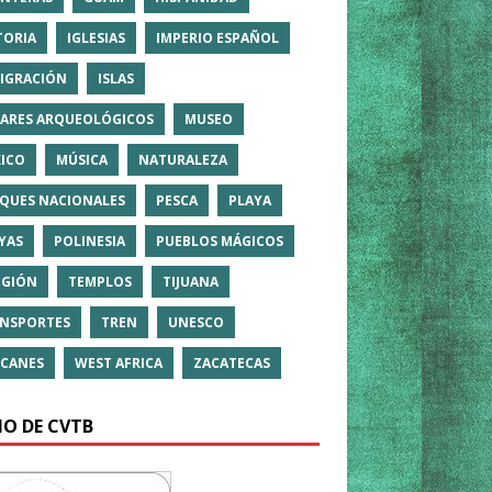
TORIA
IGLESIAS
IMPERIO ESPAÑOL
IGRACIÓN
ISLAS
ARES ARQUEOLÓGICOS
MUSEO
ICO
MÚSICA
NATURALEZA
QUES NACIONALES
PESCA
PLAYA
YAS
POLINESIA
PUEBLOS MÁGICOS
IGIÓN
TEMPLOS
TIJUANA
NSPORTES
TREN
UNESCO
CANES
WEST AFRICA
ZACATECAS
IO DE CVTB