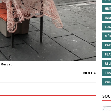
HIS
INM
LUG
MÉX
PAR
PLA
REL
a Merced
TRA
NEXT
VOL
SOC