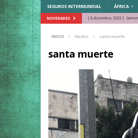
SEGUROS INTERMUNDIAL
ÁFRICA
[ 6 diciembre, 2025 ]
Semonk
NOVEDADES
[ 23 noviembre, 2025 ]
Muse
INICIO
Medios
santa muerte
KAZAJISTÁN
[ 22 noviembre, 2025 ]
¿Cam
santa muerte
REFLEXIONES VIAJERAS
[ 9 octubre, 2025 ]
JAMAICA. 
[ 27 septiembre, 2025 ]
Cóm
[ 3 agosto, 2025 ]
Qué ver e
[ 15 marzo, 2026 ]
Ela Ngue