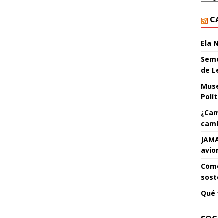
C
Ela 
Semo
de L
Muse
Polí
¿Cam
camb
JAMA
avio
Cómo
sost
Qué 