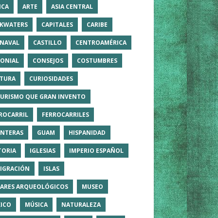
ICA
ARTE
ASIA CENTRAL
KWATERS
CAPITALES
CARIBE
NAVAL
CASTILLO
CENTROAMÉRICA
ONIAL
CONSEJOS
COSTUMBRES
TURA
CURIOSIDADES
TURISMO QUE GRAN INVENTO
ROCARRIL
FERROCARRILES
NTERAS
GUAM
HISPANIDAD
TORIA
IGLESIAS
IMPERIO ESPAÑOL
IGRACIÓN
ISLAS
ARES ARQUEOLÓGICOS
MUSEO
ICO
MÚSICA
NATURALEZA