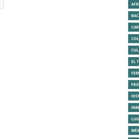
AFR
BAC
CAR
COL
CUL
EL 
FER
FRO
HIS
INM
LUG
MÉX