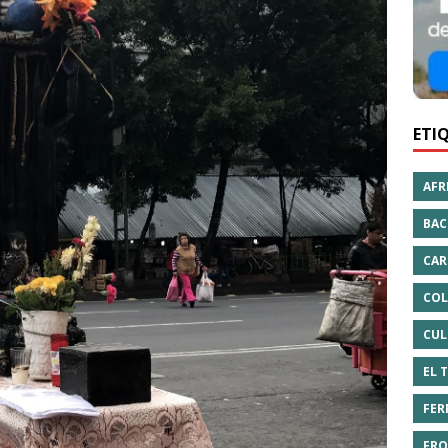
ETI
AFR
BAC
CAR
COL
CUL
EL 
FER
FRO