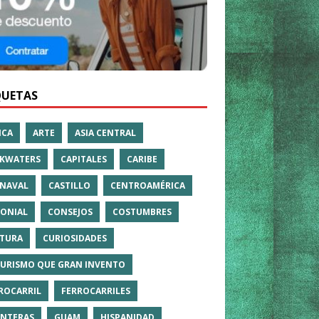
QUETAS
ICA
ARTE
ASIA CENTRAL
KWATERS
CAPITALES
CARIBE
NAVAL
CASTILLO
CENTROAMÉRICA
ONIAL
CONSEJOS
COSTUMBRES
TURA
CURIOSIDADES
TURISMO QUE GRAN INVENTO
ROCARRIL
FERROCARRILES
NTERAS
GUAM
HISPANIDAD