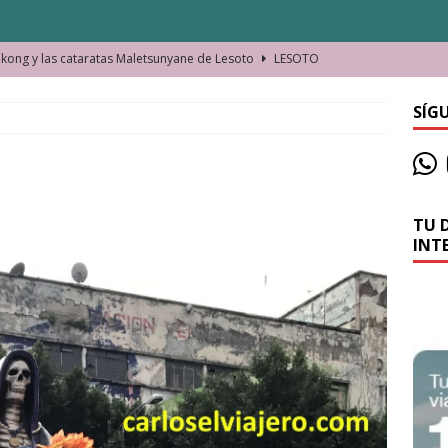
ong y las cataratas Maletsunyane de Lesoto
LESOTO
o de las Víctimas de la Represión Política en Shymkent, Kazajistán
SÍG
bian los lugares que visitamos o cambiamos nosotros?
TU 
La historia de la misteriosa avioneta de la playa
JAMAICA
INT
o moverse en Seychelles de manera sostenible
SEYCHELLES
n Manama. La capital de Baréin
BARÉIN
ma. El barrio más castizo de Malabo
GUINEA ECUATORIAL