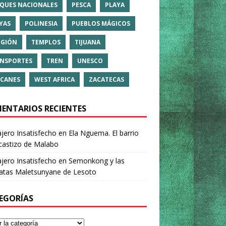
QUES NACIONALES
PESCA
PLAYA
YAS
POLINESIA
PUEBLOS MÁGICOS
IGIÓN
TEMPLOS
TIJUANA
NSPORTES
TREN
UNESCO
CANES
WEST AFRICA
ZACATECAS
ENTARIOS RECIENTES
ajero Insatisfecho
en
Ela Nguema. El barrio
castizo de Malabo
ajero Insatisfecho
en
Semonkong y las
ratas Maletsunyane de Lesoto
EGORÍAS