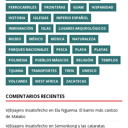
FERROCARRILES
FRONTERAS
GUAM
HISPANIDAD
HISTORIA
IGLESIAS
IMPERIO ESPAÑOL
INMIGRACIÓN
ISLAS
LUGARES ARQUEOLÓGICOS
MUSEO
MÉXICO
MÚSICA
NATURALEZA
PARQUES NACIONALES
PESCA
PLAYA
PLAYAS
POLINESIA
PUEBLOS MÁGICOS
RELIGIÓN
TEMPLOS
TIJUANA
TRANSPORTES
TREN
UNESCO
VOLCANES
WEST AFRICA
ZACATECAS
COMENTARIOS RECIENTES
V(B)iajero Insatisfecho
en
Ela Nguema. El barrio más castizo
de Malabo
V(B)iajero Insatisfecho
en
Semonkong y las cataratas