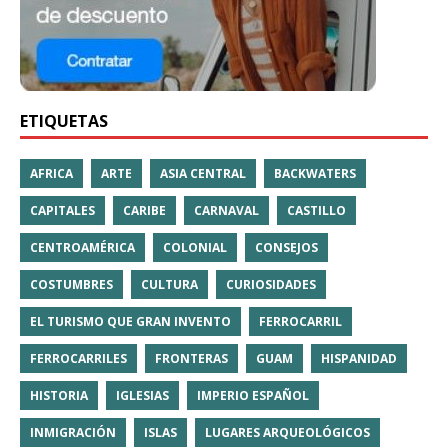
ETIQUETAS
AFRICA
ARTE
ASIA CENTRAL
BACKWATERS
CAPITALES
CARIBE
CARNAVAL
CASTILLO
CENTROAMÉRICA
COLONIAL
CONSEJOS
COSTUMBRES
CULTURA
CURIOSIDADES
EL TURISMO QUE GRAN INVENTO
FERROCARRIL
FERROCARRILES
FRONTERAS
GUAM
HISPANIDAD
HISTORIA
IGLESIAS
IMPERIO ESPAÑOL
INMIGRACIÓN
ISLAS
LUGARES ARQUEOLÓGICOS