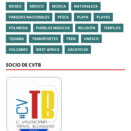
MUSEO
MÉXICO
MÚSICA
NATURALEZA
PARQUES NACIONALES
PESCA
PLAYA
PLAYAS
POLINESIA
PUEBLOS MÁGICOS
RELIGIÓN
TEMPLOS
TIJUANA
TRANSPORTES
TREN
UNESCO
VOLCANES
WEST AFRICA
ZACATECAS
SOCIO DE CVTB