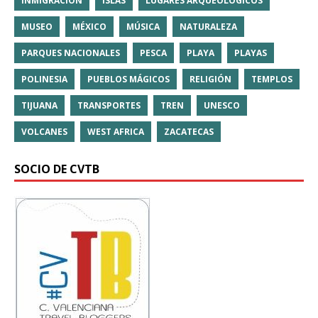
INMIGRACIÓN
ISLAS
LUGARES ARQUEOLÓGICOS
MUSEO
MÉXICO
MÚSICA
NATURALEZA
PARQUES NACIONALES
PESCA
PLAYA
PLAYAS
POLINESIA
PUEBLOS MÁGICOS
RELIGIÓN
TEMPLOS
TIJUANA
TRANSPORTES
TREN
UNESCO
VOLCANES
WEST AFRICA
ZACATECAS
SOCIO DE CVTB