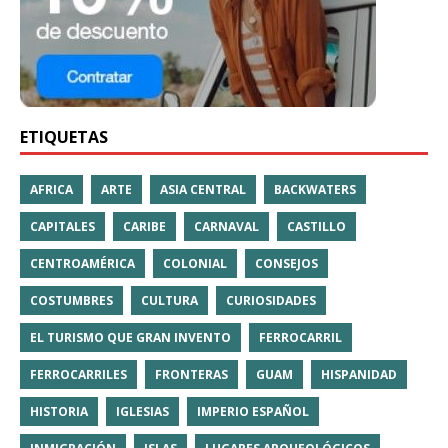
ETIQUETAS
AFRICA
ARTE
ASIA CENTRAL
BACKWATERS
CAPITALES
CARIBE
CARNAVAL
CASTILLO
CENTROAMÉRICA
COLONIAL
CONSEJOS
COSTUMBRES
CULTURA
CURIOSIDADES
EL TURISMO QUE GRAN INVENTO
FERROCARRIL
FERROCARRILES
FRONTERAS
GUAM
HISPANIDAD
HISTORIA
IGLESIAS
IMPERIO ESPAÑOL