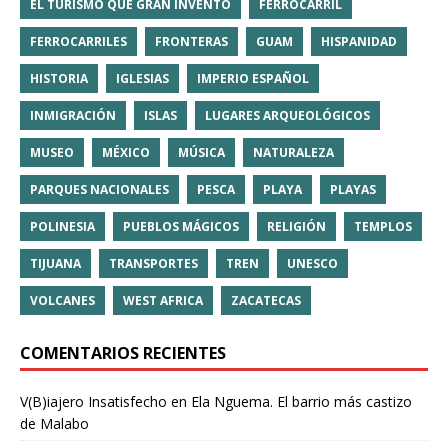
EL TURISMO QUE GRAN INVENTO
FERROCARRIL
FERROCARRILES
FRONTERAS
GUAM
HISPANIDAD
HISTORIA
IGLESIAS
IMPERIO ESPAÑOL
INMIGRACIÓN
ISLAS
LUGARES ARQUEOLÓGICOS
MUSEO
MÉXICO
MÚSICA
NATURALEZA
PARQUES NACIONALES
PESCA
PLAYA
PLAYAS
POLINESIA
PUEBLOS MÁGICOS
RELIGIÓN
TEMPLOS
TIJUANA
TRANSPORTES
TREN
UNESCO
VOLCANES
WEST AFRICA
ZACATECAS
COMENTARIOS RECIENTES
V(B)iajero Insatisfecho
en
Ela Nguema. El barrio más castizo
de Malabo