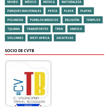
MUSEO
MÉXICO
MÚSICA
NATURALEZA
PARQUES NACIONALES
PESCA
PLAYA
PLAYAS
POLINESIA
PUEBLOS MÁGICOS
RELIGIÓN
TEMPLOS
TIJUANA
TRANSPORTES
TREN
UNESCO
VOLCANES
WEST AFRICA
ZACATECAS
SOCIO DE CVTB