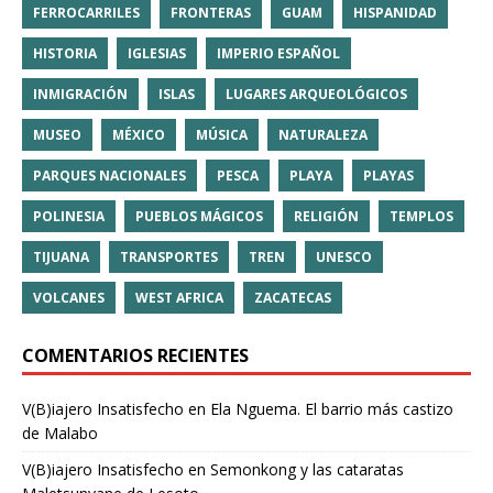
FERROCARRILES
FRONTERAS
GUAM
HISPANIDAD
HISTORIA
IGLESIAS
IMPERIO ESPAÑOL
INMIGRACIÓN
ISLAS
LUGARES ARQUEOLÓGICOS
MUSEO
MÉXICO
MÚSICA
NATURALEZA
PARQUES NACIONALES
PESCA
PLAYA
PLAYAS
POLINESIA
PUEBLOS MÁGICOS
RELIGIÓN
TEMPLOS
TIJUANA
TRANSPORTES
TREN
UNESCO
VOLCANES
WEST AFRICA
ZACATECAS
COMENTARIOS RECIENTES
V(B)iajero Insatisfecho
en
Ela Nguema. El barrio más castizo
de Malabo
V(B)iajero Insatisfecho
en
Semonkong y las cataratas