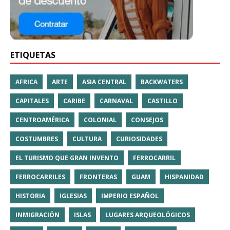
ETIQUETAS
AFRICA
ARTE
ASIA CENTRAL
BACKWATERS
CAPITALES
CARIBE
CARNAVAL
CASTILLO
CENTROAMÉRICA
COLONIAL
CONSEJOS
COSTUMBRES
CULTURA
CURIOSIDADES
EL TURISMO QUE GRAN INVENTO
FERROCARRIL
FERROCARRILES
FRONTERAS
GUAM
HISPANIDAD
HISTORIA
IGLESIAS
IMPERIO ESPAÑOL
INMIGRACIÓN
ISLAS
LUGARES ARQUEOLÓGICOS