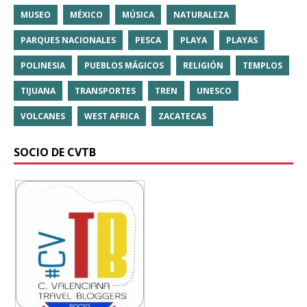
MUSEO
MÉXICO
MÚSICA
NATURALEZA
PARQUES NACIONALES
PESCA
PLAYA
PLAYAS
POLINESIA
PUEBLOS MÁGICOS
RELIGIÓN
TEMPLOS
TIJUANA
TRANSPORTES
TREN
UNESCO
VOLCANES
WEST AFRICA
ZACATECAS
SOCIO DE CVTB