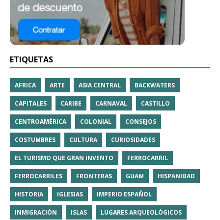
ETIQUETAS
AFRICA
ARTE
ASIA CENTRAL
BACKWATERS
CAPITALES
CARIBE
CARNAVAL
CASTILLO
CENTROAMÉRICA
COLONIAL
CONSEJOS
COSTUMBRES
CULTURA
CURIOSIDADES
EL TURISMO QUE GRAN INVENTO
FERROCARRIL
FERROCARRILES
FRONTERAS
GUAM
HISPANIDAD
HISTORIA
IGLESIAS
IMPERIO ESPAÑOL
INMIGRACIÓN
ISLAS
LUGARES ARQUEOLÓGICOS