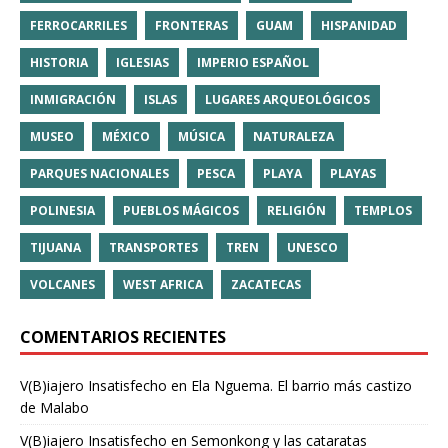
FERROCARRILES
FRONTERAS
GUAM
HISPANIDAD
HISTORIA
IGLESIAS
IMPERIO ESPAÑOL
INMIGRACIÓN
ISLAS
LUGARES ARQUEOLÓGICOS
MUSEO
MÉXICO
MÚSICA
NATURALEZA
PARQUES NACIONALES
PESCA
PLAYA
PLAYAS
POLINESIA
PUEBLOS MÁGICOS
RELIGIÓN
TEMPLOS
TIJUANA
TRANSPORTES
TREN
UNESCO
VOLCANES
WEST AFRICA
ZACATECAS
COMENTARIOS RECIENTES
V(B)iajero Insatisfecho
en
Ela Nguema. El barrio más castizo
de Malabo
V(B)iajero Insatisfecho
en
Semonkong y las cataratas