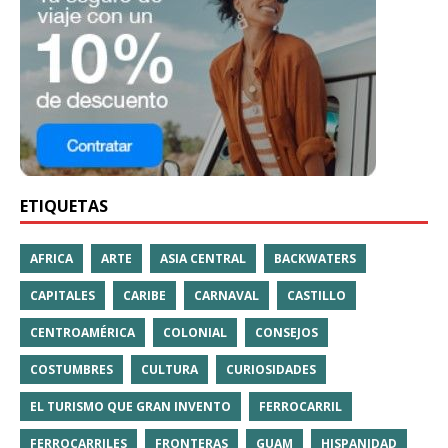
ETIQUETAS
AFRICA
ARTE
ASIA CENTRAL
BACKWATERS
CAPITALES
CARIBE
CARNAVAL
CASTILLO
CENTROAMÉRICA
COLONIAL
CONSEJOS
COSTUMBRES
CULTURA
CURIOSIDADES
EL TURISMO QUE GRAN INVENTO
FERROCARRIL
FERROCARRILES
FRONTERAS
GUAM
HISPANIDAD