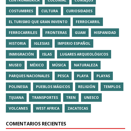
CENTROAMÉRICA
COLONIAL
CONSEJOS
COSTUMBRES
CULTURA
CURIOSIDADES
EL TURISMO QUE GRAN INVENTO
FERROCARRIL
FERROCARRILES
FRONTERAS
GUAM
HISPANIDAD
HISTORIA
IGLESIAS
IMPERIO ESPAÑOL
INMIGRACIÓN
ISLAS
LUGARES ARQUEOLÓGICOS
MUSEO
MÉXICO
MÚSICA
NATURALEZA
PARQUES NACIONALES
PESCA
PLAYA
PLAYAS
POLINESIA
PUEBLOS MÁGICOS
RELIGIÓN
TEMPLOS
TIJUANA
TRANSPORTES
TREN
UNESCO
VOLCANES
WEST AFRICA
ZACATECAS
COMENTARIOS RECIENTES