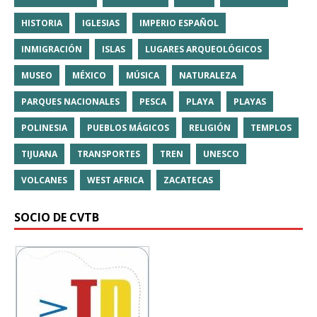
HISTORIA
IGLESIAS
IMPERIO ESPAÑOL
INMIGRACIÓN
ISLAS
LUGARES ARQUEOLÓGICOS
MUSEO
MÉXICO
MÚSICA
NATURALEZA
PARQUES NACIONALES
PESCA
PLAYA
PLAYAS
POLINESIA
PUEBLOS MÁGICOS
RELIGIÓN
TEMPLOS
TIJUANA
TRANSPORTES
TREN
UNESCO
VOLCANES
WEST AFRICA
ZACATECAS
SOCIO DE CVTB