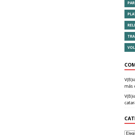
PAR
PLA
REL
TRA
VOL
COM
V(B)i
más 
V(B)i
cata
CAT