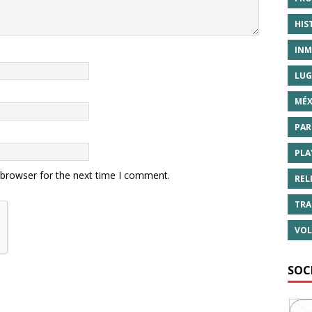
HIS
INM
LUG
MÉX
PAR
PLA
 browser for the next time I comment.
REL
TRA
VOL
SOC