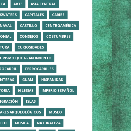
ICA
ARTE
ASIA CENTRAL
KWATERS
CAPITALES
CARIBE
NAVAL
CASTILLO
CENTROAMÉRICA
ONIAL
CONSEJOS
COSTUMBRES
TURA
CURIOSIDADES
TURISMO QUE GRAN INVENTO
ROCARRIL
FERROCARRILES
NTERAS
GUAM
HISPANIDAD
TORIA
IGLESIAS
IMPERIO ESPAÑOL
IGRACIÓN
ISLAS
ARES ARQUEOLÓGICOS
MUSEO
ICO
MÚSICA
NATURALEZA