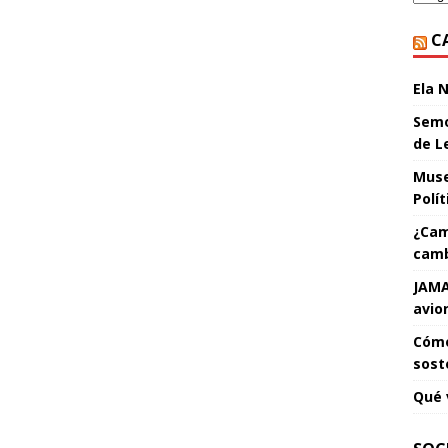
C
Ela 
Semo
de L
Muse
Polí
¿Cam
camb
JAMA
avio
Cómo
sost
Qué 