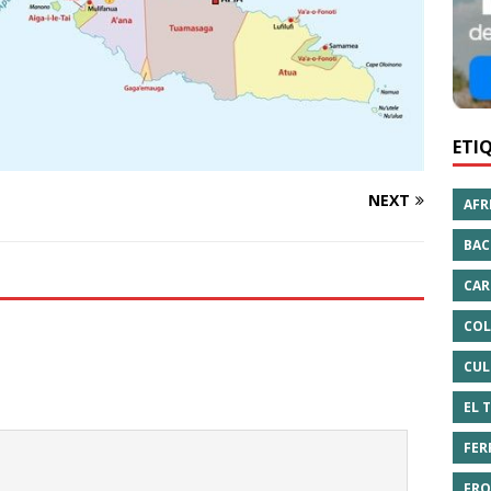
ETI
NEXT
AFR
BAC
CAR
COL
CUL
EL 
FER
FRO