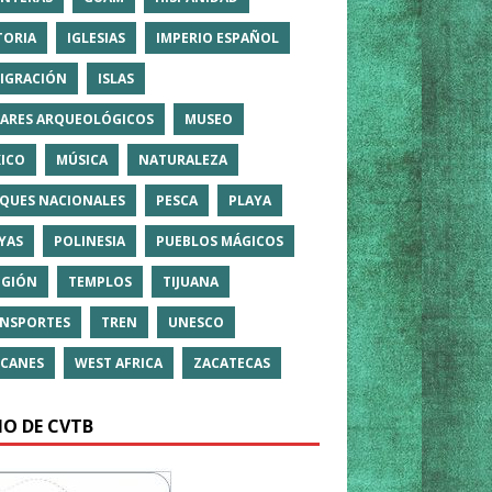
TORIA
IGLESIAS
IMPERIO ESPAÑOL
IGRACIÓN
ISLAS
ARES ARQUEOLÓGICOS
MUSEO
ICO
MÚSICA
NATURALEZA
QUES NACIONALES
PESCA
PLAYA
YAS
POLINESIA
PUEBLOS MÁGICOS
IGIÓN
TEMPLOS
TIJUANA
NSPORTES
TREN
UNESCO
CANES
WEST AFRICA
ZACATECAS
IO DE CVTB