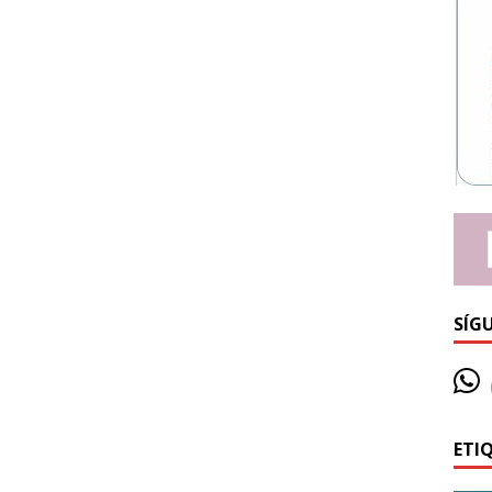
SÍG
ETI