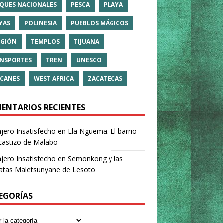
QUES NACIONALES
PESCA
PLAYA
YAS
POLINESIA
PUEBLOS MÁGICOS
IGIÓN
TEMPLOS
TIJUANA
NSPORTES
TREN
UNESCO
CANES
WEST AFRICA
ZACATECAS
ENTARIOS RECIENTES
ajero Insatisfecho
en
Ela Nguema. El barrio
castizo de Malabo
ajero Insatisfecho
en
Semonkong y las
ratas Maletsunyane de Lesoto
EGORÍAS