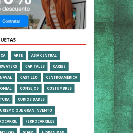
QUETAS
ICA
ARTE
ASIA CENTRAL
KWATERS
CAPITALES
CARIBE
NAVAL
CASTILLO
CENTROAMÉRICA
ONIAL
CONSEJOS
COSTUMBRES
TURA
CURIOSIDADES
TURISMO QUE GRAN INVENTO
ROCARRIL
FERROCARRILES
NTERAS
GUAM
HISPANIDAD