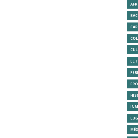
AFR
BAC
CAR
COL
CUL
EL 
FER
FRO
HIS
INM
LUG
MÉX