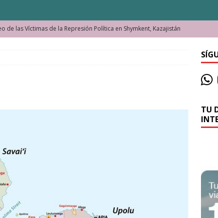
o de las Víctimas de la Represión Política en Shymkent, Kazajistán
SÍG
bian los lugares que visitamos o cambiamos nosotros?
La historia de la misteriosa avioneta de la playa
JAMAICA
TU 
o moverse en Seychelles de manera sostenible
SEYCHELLES
INT
n Manama. La capital de Baréin
BARÉIN
ma. El barrio más castizo de Malabo
GUINEA ECUATORIAL
ong y las cataratas Maletsunyane de Lesoto
LESOTO