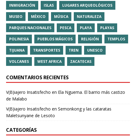
INMIGRACIÓN
ISLAS
LUGARES ARQUEOLÓGICOS
MUSEO
MÉXICO
MÚSICA
NATURALEZA
PARQUES NACIONALES
PESCA
PLAYA
PLAYAS
POLINESIA
PUEBLOS MÁGICOS
RELIGIÓN
TEMPLOS
TIJUANA
TRANSPORTES
TREN
UNESCO
VOLCANES
WEST AFRICA
ZACATECAS
COMENTARIOS RECIENTES
V(B)iajero Insatisfecho
en
Ela Nguema. El barrio más castizo
de Malabo
V(B)iajero Insatisfecho
en
Semonkong y las cataratas
Maletsunyane de Lesoto
CATEGORÍAS