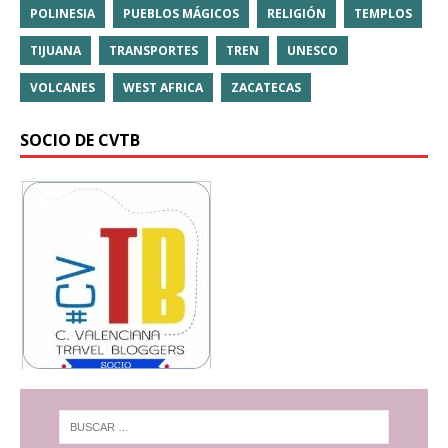
POLINESIA
PUEBLOS MÁGICOS
RELIGIÓN
TEMPLOS
TIJUANA
TRANSPORTES
TREN
UNESCO
VOLCANES
WEST AFRICA
ZACATECAS
SOCIO DE CVTB