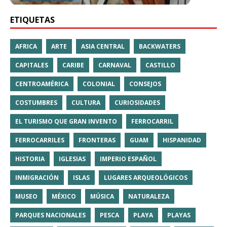
ETIQUETAS
AFRICA
ARTE
ASIA CENTRAL
BACKWATERS
CAPITALES
CARIBE
CARNAVAL
CASTILLO
CENTROAMÉRICA
COLONIAL
CONSEJOS
COSTUMBRES
CULTURA
CURIOSIDADES
EL TURISMO QUE GRAN INVENTO
FERROCARRIL
FERROCARRILES
FRONTERAS
GUAM
HISPANIDAD
HISTORIA
IGLESIAS
IMPERIO ESPAÑOL
INMIGRACIÓN
ISLAS
LUGARES ARQUEOLÓGICOS
MUSEO
MÉXICO
MÚSICA
NATURALEZA
PARQUES NACIONALES
PESCA
PLAYA
PLAYAS