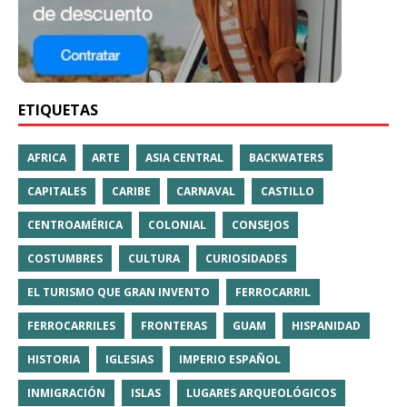
ETIQUETAS
AFRICA
ARTE
ASIA CENTRAL
BACKWATERS
CAPITALES
CARIBE
CARNAVAL
CASTILLO
CENTROAMÉRICA
COLONIAL
CONSEJOS
COSTUMBRES
CULTURA
CURIOSIDADES
EL TURISMO QUE GRAN INVENTO
FERROCARRIL
FERROCARRILES
FRONTERAS
GUAM
HISPANIDAD
HISTORIA
IGLESIAS
IMPERIO ESPAÑOL
INMIGRACIÓN
ISLAS
LUGARES ARQUEOLÓGICOS