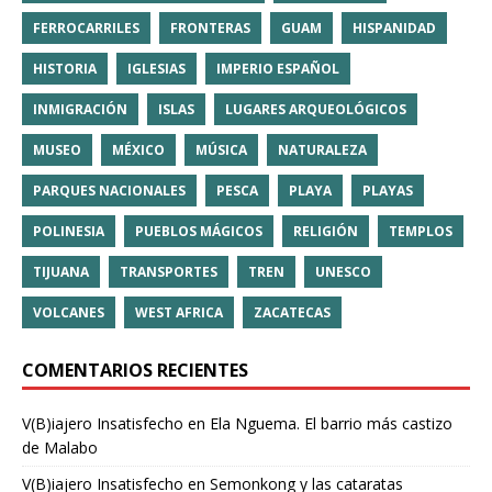
FERROCARRILES
FRONTERAS
GUAM
HISPANIDAD
HISTORIA
IGLESIAS
IMPERIO ESPAÑOL
INMIGRACIÓN
ISLAS
LUGARES ARQUEOLÓGICOS
MUSEO
MÉXICO
MÚSICA
NATURALEZA
PARQUES NACIONALES
PESCA
PLAYA
PLAYAS
POLINESIA
PUEBLOS MÁGICOS
RELIGIÓN
TEMPLOS
TIJUANA
TRANSPORTES
TREN
UNESCO
VOLCANES
WEST AFRICA
ZACATECAS
COMENTARIOS RECIENTES
V(B)iajero Insatisfecho
en
Ela Nguema. El barrio más castizo
de Malabo
V(B)iajero Insatisfecho
en
Semonkong y las cataratas