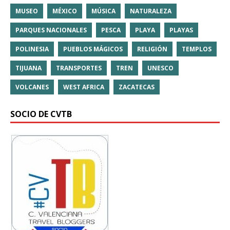
MUSEO
MÉXICO
MÚSICA
NATURALEZA
PARQUES NACIONALES
PESCA
PLAYA
PLAYAS
POLINESIA
PUEBLOS MÁGICOS
RELIGIÓN
TEMPLOS
TIJUANA
TRANSPORTES
TREN
UNESCO
VOLCANES
WEST AFRICA
ZACATECAS
SOCIO DE CVTB