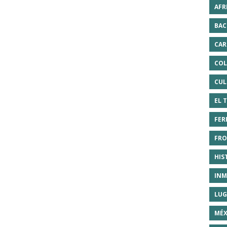
AFR
BAC
CAR
COL
CUL
EL 
FER
FRO
HIS
INM
LUG
MÉX