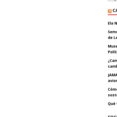
C
Ela 
Semo
de L
Muse
Polí
¿Cam
camb
JAMA
avio
Cómo
sost
Qué 