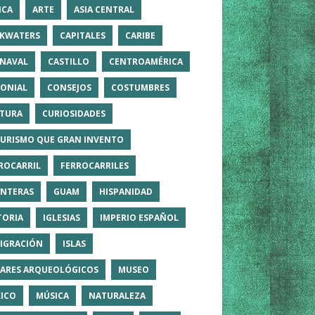
ICA
ARTE
ASIA CENTRAL
KWATERS
CAPITALES
CARIBE
NAVAL
CASTILLO
CENTROAMÉRICA
ONIAL
CONSEJOS
COSTUMBRES
TURA
CURIOSIDADES
TURISMO QUE GRAN INVENTO
ROCARRIL
FERROCARRILES
NTERAS
GUAM
HISPANIDAD
TORIA
IGLESIAS
IMPERIO ESPAÑOL
IGRACIÓN
ISLAS
ARES ARQUEOLÓGICOS
MUSEO
ICO
MÚSICA
NATURALEZA