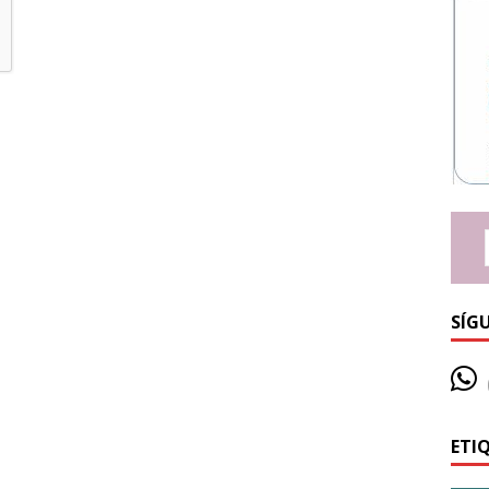
SÍG
ETI