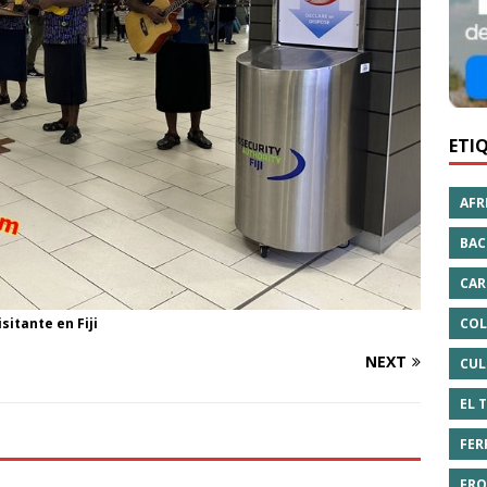
ETI
AFR
BAC
CAR
COL
sitante en Fiji
NEXT
CUL
EL 
FER
FRO