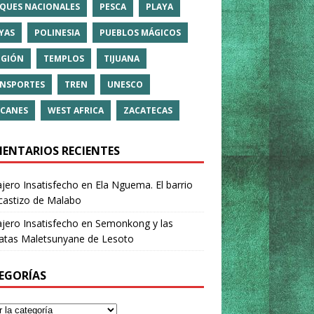
QUES NACIONALES
PESCA
PLAYA
YAS
POLINESIA
PUEBLOS MÁGICOS
IGIÓN
TEMPLOS
TIJUANA
NSPORTES
TREN
UNESCO
CANES
WEST AFRICA
ZACATECAS
ENTARIOS RECIENTES
ajero Insatisfecho
en
Ela Nguema. El barrio
castizo de Malabo
ajero Insatisfecho
en
Semonkong y las
ratas Maletsunyane de Lesoto
EGORÍAS