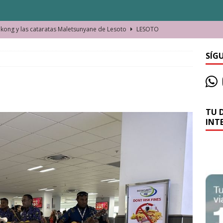
ong y las cataratas Maletsunyane de Lesoto
LESOTO
o de las Víctimas de la Represión Política en Shymkent, Kazajistán
SÍG
bian los lugares que visitamos o cambiamos nosotros?
TU 
La historia de la misteriosa avioneta de la playa
JAMAICA
INT
o moverse en Seychelles de manera sostenible
SEYCHELLES
n Manama. La capital de Baréin
BARÉIN
ma. El barrio más castizo de Malabo
GUINEA ECUATORIAL