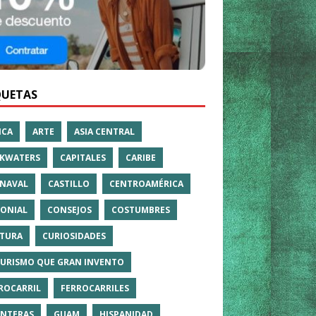
QUETAS
ICA
ARTE
ASIA CENTRAL
KWATERS
CAPITALES
CARIBE
NAVAL
CASTILLO
CENTROAMÉRICA
ONIAL
CONSEJOS
COSTUMBRES
TURA
CURIOSIDADES
TURISMO QUE GRAN INVENTO
ROCARRIL
FERROCARRILES
NTERAS
GUAM
HISPANIDAD