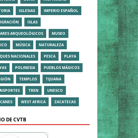
TORIA
IGLESIAS
IMPERIO ESPAÑOL
IGRACIÓN
ISLAS
ARES ARQUEOLÓGICOS
MUSEO
ICO
MÚSICA
NATURALEZA
QUES NACIONALES
PESCA
PLAYA
YAS
POLINESIA
PUEBLOS MÁGICOS
IGIÓN
TEMPLOS
TIJUANA
NSPORTES
TREN
UNESCO
CANES
WEST AFRICA
ZACATECAS
IO DE CVTB