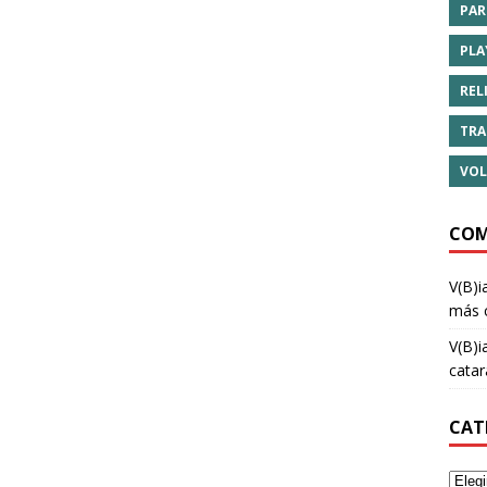
PAR
PLA
REL
TRA
VOL
COM
V(B)i
más 
V(B)i
cata
CAT