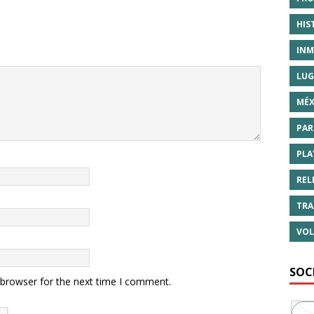
HIS
INM
LUG
MÉX
PAR
PLA
REL
TRA
VOL
SOC
 browser for the next time I comment.