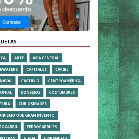
QUETAS
ICA
ARTE
ASIA CENTRAL
KWATERS
CAPITALES
CARIBE
NAVAL
CASTILLO
CENTROAMÉRICA
ONIAL
CONSEJOS
COSTUMBRES
TURA
CURIOSIDADES
TURISMO QUE GRAN INVENTO
ROCARRIL
FERROCARRILES
NTERAS
GUAM
HISPANIDAD