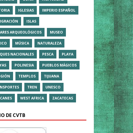
TORIA
IGLESIAS
IMPERIO ESPAÑOL
IGRACIÓN
ISLAS
ARES ARQUEOLÓGICOS
MUSEO
ICO
MÚSICA
NATURALEZA
QUES NACIONALES
PESCA
PLAYA
YAS
POLINESIA
PUEBLOS MÁGICOS
IGIÓN
TEMPLOS
TIJUANA
NSPORTES
TREN
UNESCO
CANES
WEST AFRICA
ZACATECAS
IO DE CVTB