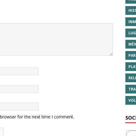
HIS
INM
LUG
MÉX
PAR
PLA
REL
TRA
VOL
 browser for the next time I comment.
SOC