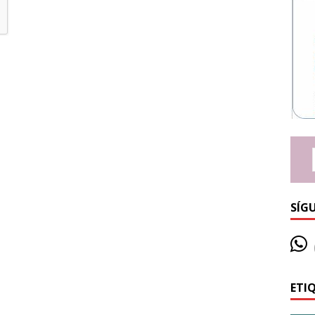
SÍG
ETI