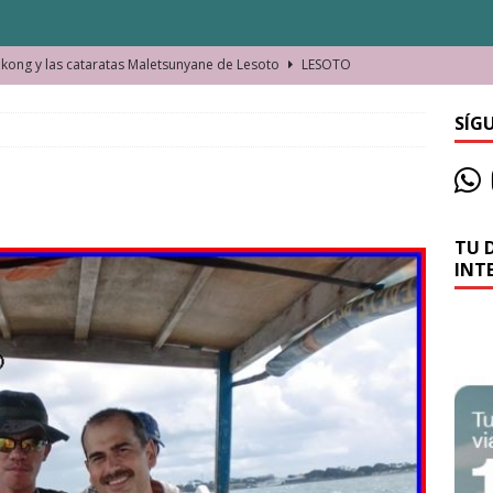
ong y las cataratas Maletsunyane de Lesoto
LESOTO
o de las Víctimas de la Represión Política en Shymkent, Kazajistán
SÍG
bian los lugares que visitamos o cambiamos nosotros?
TU 
La historia de la misteriosa avioneta de la playa
JAMAICA
INT
o moverse en Seychelles de manera sostenible
SEYCHELLES
n Manama. La capital de Baréin
BARÉIN
ma. El barrio más castizo de Malabo
GUINEA ECUATORIAL