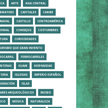
ICA
ARTE
ASIA CENTRAL
KWATERS
CAPITALES
CARIBE
NAVAL
CASTILLO
CENTROAMÉRICA
ONIAL
CONSEJOS
COSTUMBRES
TURA
CURIOSIDADES
TURISMO QUE GRAN INVENTO
ROCARRIL
FERROCARRILES
NTERAS
GUAM
HISPANIDAD
TORIA
IGLESIAS
IMPERIO ESPAÑOL
IGRACIÓN
ISLAS
ARES ARQUEOLÓGICOS
MUSEO
ICO
MÚSICA
NATURALEZA