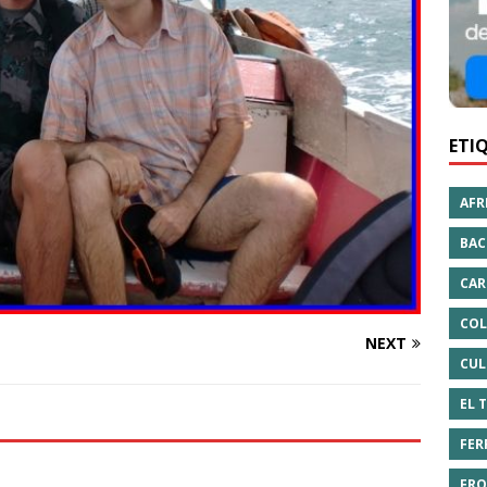
ETI
AFR
BAC
CAR
COL
NEXT
CUL
EL 
FER
FRO