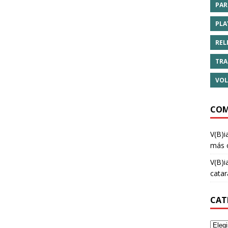
PAR
PLA
REL
TRA
VOL
COM
V(B)i
más 
V(B)i
cata
CAT