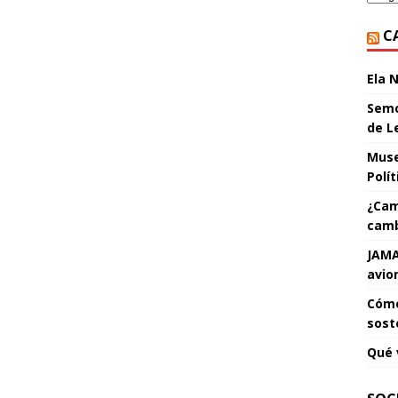
C
Ela 
Semo
de L
Muse
Polí
¿Cam
camb
JAMA
avio
Cómo
sost
Qué 