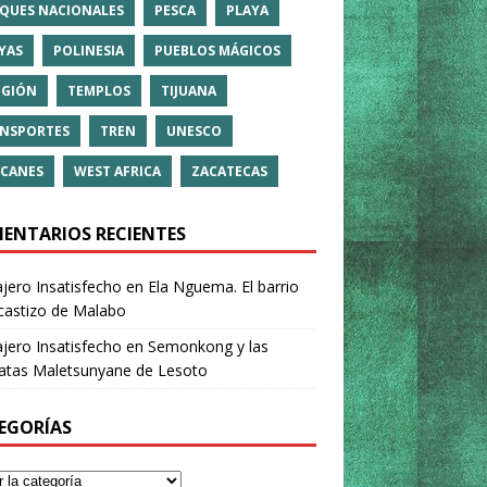
QUES NACIONALES
PESCA
PLAYA
YAS
POLINESIA
PUEBLOS MÁGICOS
IGIÓN
TEMPLOS
TIJUANA
NSPORTES
TREN
UNESCO
CANES
WEST AFRICA
ZACATECAS
ENTARIOS RECIENTES
ajero Insatisfecho
en
Ela Nguema. El barrio
castizo de Malabo
ajero Insatisfecho
en
Semonkong y las
ratas Maletsunyane de Lesoto
EGORÍAS