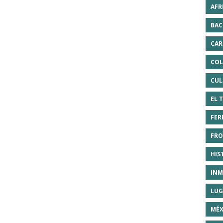
AFR
BAC
CAR
COL
CUL
EL 
FER
FRO
HIS
INM
LUG
MÉX