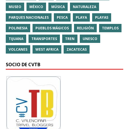
MUSEO
MÉXICO
MÚSICA
NATURALEZA
PARQUES NACIONALES
PESCA
PLAYA
PLAYAS
POLINESIA
PUEBLOS MÁGICOS
RELIGIÓN
TEMPLOS
TIJUANA
TRANSPORTES
TREN
UNESCO
VOLCANES
WEST AFRICA
ZACATECAS
SOCIO DE CVTB