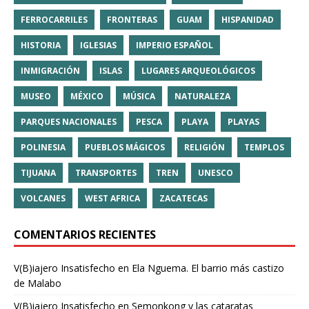
FERROCARRILES
FRONTERAS
GUAM
HISPANIDAD
HISTORIA
IGLESIAS
IMPERIO ESPAÑOL
INMIGRACIÓN
ISLAS
LUGARES ARQUEOLÓGICOS
MUSEO
MÉXICO
MÚSICA
NATURALEZA
PARQUES NACIONALES
PESCA
PLAYA
PLAYAS
POLINESIA
PUEBLOS MÁGICOS
RELIGIÓN
TEMPLOS
TIJUANA
TRANSPORTES
TREN
UNESCO
VOLCANES
WEST AFRICA
ZACATECAS
COMENTARIOS RECIENTES
V(B)iajero Insatisfecho
en
Ela Nguema. El barrio más castizo
de Malabo
V(B)iajero Insatisfecho
en
Semonkong y las cataratas