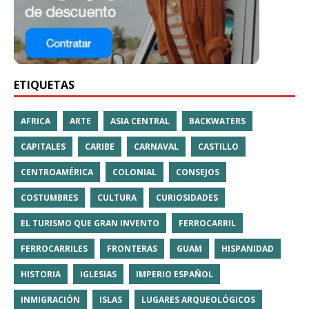
ETIQUETAS
AFRICA
ARTE
ASIA CENTRAL
BACKWATERS
CAPITALES
CARIBE
CARNAVAL
CASTILLO
CENTROAMÉRICA
COLONIAL
CONSEJOS
COSTUMBRES
CULTURA
CURIOSIDADES
EL TURISMO QUE GRAN INVENTO
FERROCARRIL
FERROCARRILES
FRONTERAS
GUAM
HISPANIDAD
HISTORIA
IGLESIAS
IMPERIO ESPAÑOL
INMIGRACIÓN
ISLAS
LUGARES ARQUEOLÓGICOS