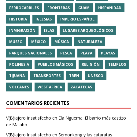
FERROCARRILES
FRONTERAS
GUAM
HISPANIDAD
HISTORIA
IGLESIAS
IMPERIO ESPAÑOL
INMIGRACIÓN
ISLAS
LUGARES ARQUEOLÓGICOS
MUSEO
MÉXICO
MÚSICA
NATURALEZA
PARQUES NACIONALES
PESCA
PLAYA
PLAYAS
POLINESIA
PUEBLOS MÁGICOS
RELIGIÓN
TEMPLOS
TIJUANA
TRANSPORTES
TREN
UNESCO
VOLCANES
WEST AFRICA
ZACATECAS
COMENTARIOS RECIENTES
V(B)iajero Insatisfecho
en
Ela Nguema. El barrio más castizo
de Malabo
V(B)iajero Insatisfecho
en
Semonkong y las cataratas