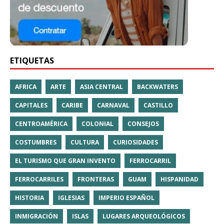
ETIQUETAS
AFRICA
ARTE
ASIA CENTRAL
BACKWATERS
CAPITALES
CARIBE
CARNAVAL
CASTILLO
CENTROAMÉRICA
COLONIAL
CONSEJOS
COSTUMBRES
CULTURA
CURIOSIDADES
EL TURISMO QUE GRAN INVENTO
FERROCARRIL
FERROCARRILES
FRONTERAS
GUAM
HISPANIDAD
HISTORIA
IGLESIAS
IMPERIO ESPAÑOL
INMIGRACIÓN
ISLAS
LUGARES ARQUEOLÓGICOS