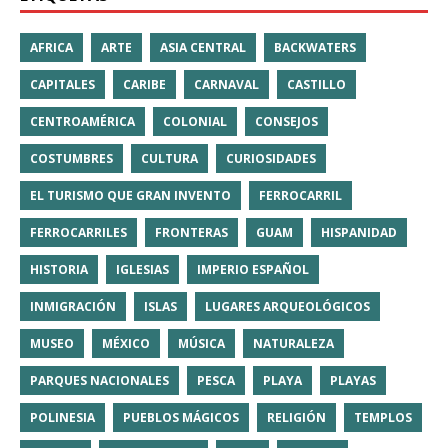
AFRICA
ARTE
ASIA CENTRAL
BACKWATERS
CAPITALES
CARIBE
CARNAVAL
CASTILLO
CENTROAMÉRICA
COLONIAL
CONSEJOS
COSTUMBRES
CULTURA
CURIOSIDADES
EL TURISMO QUE GRAN INVENTO
FERROCARRIL
FERROCARRILES
FRONTERAS
GUAM
HISPANIDAD
HISTORIA
IGLESIAS
IMPERIO ESPAÑOL
INMIGRACIÓN
ISLAS
LUGARES ARQUEOLÓGICOS
MUSEO
MÉXICO
MÚSICA
NATURALEZA
PARQUES NACIONALES
PESCA
PLAYA
PLAYAS
POLINESIA
PUEBLOS MÁGICOS
RELIGIÓN
TEMPLOS