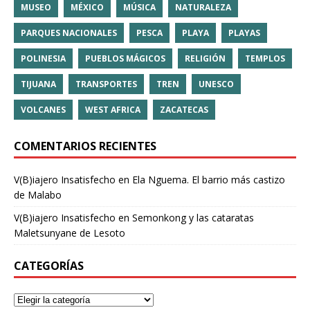
MUSEO
MÉXICO
MÚSICA
NATURALEZA
PARQUES NACIONALES
PESCA
PLAYA
PLAYAS
POLINESIA
PUEBLOS MÁGICOS
RELIGIÓN
TEMPLOS
TIJUANA
TRANSPORTES
TREN
UNESCO
VOLCANES
WEST AFRICA
ZACATECAS
COMENTARIOS RECIENTES
V(B)iajero Insatisfecho
en
Ela Nguema. El barrio más castizo
de Malabo
V(B)iajero Insatisfecho
en
Semonkong y las cataratas
Maletsunyane de Lesoto
CATEGORÍAS