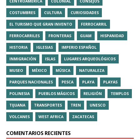
CENTROAMÉRICA
COLONIAL
CONSEJOS
COSTUMBRES
CULTURA
CURIOSIDADES
EL TURISMO QUE GRAN INVENTO
FERROCARRIL
FERROCARRILES
FRONTERAS
GUAM
HISPANIDAD
HISTORIA
IGLESIAS
IMPERIO ESPAÑOL
INMIGRACIÓN
ISLAS
LUGARES ARQUEOLÓGICOS
MUSEO
MÉXICO
MÚSICA
NATURALEZA
PARQUES NACIONALES
PESCA
PLAYA
PLAYAS
POLINESIA
PUEBLOS MÁGICOS
RELIGIÓN
TEMPLOS
TIJUANA
TRANSPORTES
TREN
UNESCO
VOLCANES
WEST AFRICA
ZACATECAS
COMENTARIOS RECIENTES