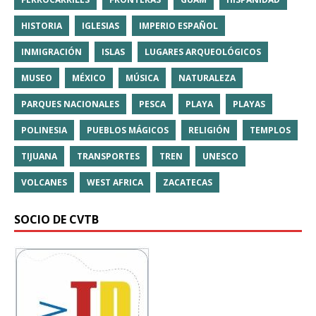
HISTORIA
IGLESIAS
IMPERIO ESPAÑOL
INMIGRACIÓN
ISLAS
LUGARES ARQUEOLÓGICOS
MUSEO
MÉXICO
MÚSICA
NATURALEZA
PARQUES NACIONALES
PESCA
PLAYA
PLAYAS
POLINESIA
PUEBLOS MÁGICOS
RELIGIÓN
TEMPLOS
TIJUANA
TRANSPORTES
TREN
UNESCO
VOLCANES
WEST AFRICA
ZACATECAS
SOCIO DE CVTB