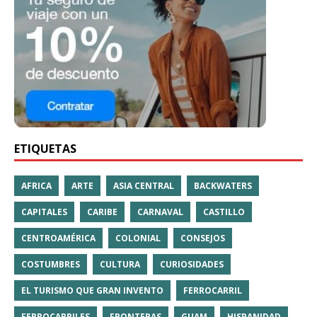
ETIQUETAS
AFRICA
ARTE
ASIA CENTRAL
BACKWATERS
CAPITALES
CARIBE
CARNAVAL
CASTILLO
CENTROAMÉRICA
COLONIAL
CONSEJOS
COSTUMBRES
CULTURA
CURIOSIDADES
EL TURISMO QUE GRAN INVENTO
FERROCARRIL
FERROCARRILES
FRONTERAS
GUAM
HISPANIDAD