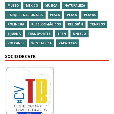
MUSEO
MÉXICO
MÚSICA
NATURALEZA
PARQUES NACIONALES
PESCA
PLAYA
PLAYAS
POLINESIA
PUEBLOS MÁGICOS
RELIGIÓN
TEMPLOS
TIJUANA
TRANSPORTES
TREN
UNESCO
VOLCANES
WEST AFRICA
ZACATECAS
SOCIO DE CVTB