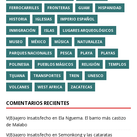
FERROCARRILES
FRONTERAS
GUAM
HISPANIDAD
HISTORIA
IGLESIAS
IMPERIO ESPAÑOL
INMIGRACIÓN
ISLAS
LUGARES ARQUEOLÓGICOS
MUSEO
MÉXICO
MÚSICA
NATURALEZA
PARQUES NACIONALES
PESCA
PLAYA
PLAYAS
POLINESIA
PUEBLOS MÁGICOS
RELIGIÓN
TEMPLOS
TIJUANA
TRANSPORTES
TREN
UNESCO
VOLCANES
WEST AFRICA
ZACATECAS
COMENTARIOS RECIENTES
V(B)iajero Insatisfecho
en
Ela Nguema. El barrio más castizo
de Malabo
V(B)iajero Insatisfecho
en
Semonkong y las cataratas