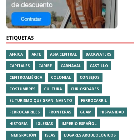
ETIQUETAS
AFRICA
ARTE
ASIA CENTRAL
BACKWATERS
CAPITALES
CARIBE
CARNAVAL
CASTILLO
CENTROAMÉRICA
COLONIAL
CONSEJOS
COSTUMBRES
CULTURA
CURIOSIDADES
EL TURISMO QUE GRAN INVENTO
FERROCARRIL
FERROCARRILES
FRONTERAS
GUAM
HISPANIDAD
HISTORIA
IGLESIAS
IMPERIO ESPAÑOL
INMIGRACIÓN
ISLAS
LUGARES ARQUEOLÓGICOS