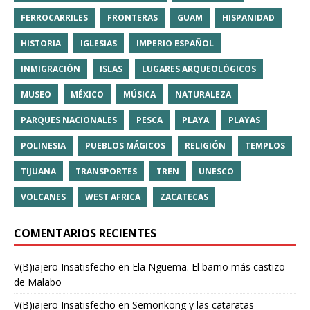
FERROCARRILES
FRONTERAS
GUAM
HISPANIDAD
HISTORIA
IGLESIAS
IMPERIO ESPAÑOL
INMIGRACIÓN
ISLAS
LUGARES ARQUEOLÓGICOS
MUSEO
MÉXICO
MÚSICA
NATURALEZA
PARQUES NACIONALES
PESCA
PLAYA
PLAYAS
POLINESIA
PUEBLOS MÁGICOS
RELIGIÓN
TEMPLOS
TIJUANA
TRANSPORTES
TREN
UNESCO
VOLCANES
WEST AFRICA
ZACATECAS
COMENTARIOS RECIENTES
V(B)iajero Insatisfecho
en
Ela Nguema. El barrio más castizo
de Malabo
V(B)iajero Insatisfecho
en
Semonkong y las cataratas