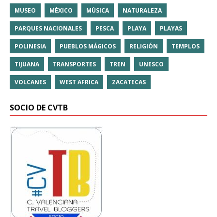
MUSEO
MÉXICO
MÚSICA
NATURALEZA
PARQUES NACIONALES
PESCA
PLAYA
PLAYAS
POLINESIA
PUEBLOS MÁGICOS
RELIGIÓN
TEMPLOS
TIJUANA
TRANSPORTES
TREN
UNESCO
VOLCANES
WEST AFRICA
ZACATECAS
SOCIO DE CVTB