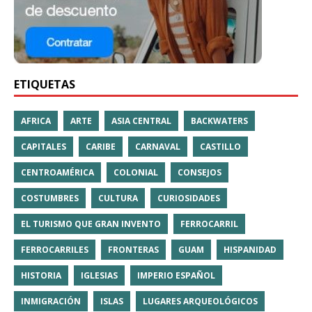
ETIQUETAS
AFRICA
ARTE
ASIA CENTRAL
BACKWATERS
CAPITALES
CARIBE
CARNAVAL
CASTILLO
CENTROAMÉRICA
COLONIAL
CONSEJOS
COSTUMBRES
CULTURA
CURIOSIDADES
EL TURISMO QUE GRAN INVENTO
FERROCARRIL
FERROCARRILES
FRONTERAS
GUAM
HISPANIDAD
HISTORIA
IGLESIAS
IMPERIO ESPAÑOL
INMIGRACIÓN
ISLAS
LUGARES ARQUEOLÓGICOS