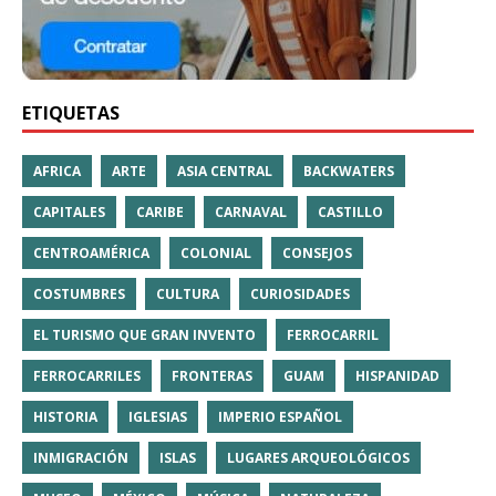
ETIQUETAS
AFRICA
ARTE
ASIA CENTRAL
BACKWATERS
CAPITALES
CARIBE
CARNAVAL
CASTILLO
CENTROAMÉRICA
COLONIAL
CONSEJOS
COSTUMBRES
CULTURA
CURIOSIDADES
EL TURISMO QUE GRAN INVENTO
FERROCARRIL
FERROCARRILES
FRONTERAS
GUAM
HISPANIDAD
HISTORIA
IGLESIAS
IMPERIO ESPAÑOL
INMIGRACIÓN
ISLAS
LUGARES ARQUEOLÓGICOS