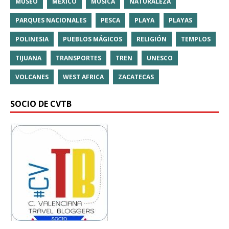
MUSEO
MÉXICO
MÚSICA
NATURALEZA
PARQUES NACIONALES
PESCA
PLAYA
PLAYAS
POLINESIA
PUEBLOS MÁGICOS
RELIGIÓN
TEMPLOS
TIJUANA
TRANSPORTES
TREN
UNESCO
VOLCANES
WEST AFRICA
ZACATECAS
SOCIO DE CVTB