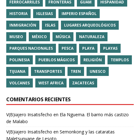
FERROCARRILES
FRONTERAS
GUAM
HISPANIDAD
HISTORIA
IGLESIAS
IMPERIO ESPAÑOL
INMIGRACIÓN
ISLAS
LUGARES ARQUEOLÓGICOS
MUSEO
MÉXICO
MÚSICA
NATURALEZA
PARQUES NACIONALES
PESCA
PLAYA
PLAYAS
POLINESIA
PUEBLOS MÁGICOS
RELIGIÓN
TEMPLOS
TIJUANA
TRANSPORTES
TREN
UNESCO
VOLCANES
WEST AFRICA
ZACATECAS
COMENTARIOS RECIENTES
V(B)iajero Insatisfecho
en
Ela Nguema. El barrio más castizo
de Malabo
V(B)iajero Insatisfecho
en
Semonkong y las cataratas
Maletsunyane de Lesoto