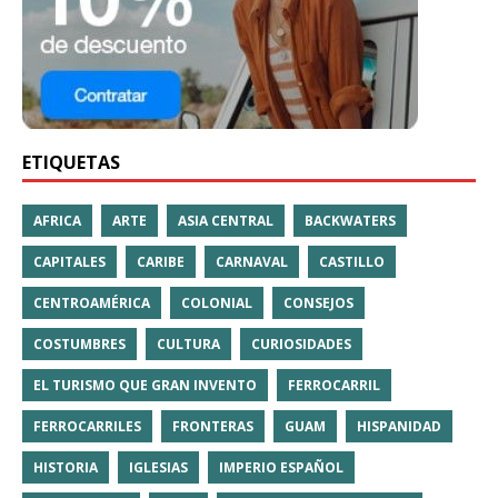
ETIQUETAS
AFRICA
ARTE
ASIA CENTRAL
BACKWATERS
CAPITALES
CARIBE
CARNAVAL
CASTILLO
CENTROAMÉRICA
COLONIAL
CONSEJOS
COSTUMBRES
CULTURA
CURIOSIDADES
EL TURISMO QUE GRAN INVENTO
FERROCARRIL
FERROCARRILES
FRONTERAS
GUAM
HISPANIDAD
HISTORIA
IGLESIAS
IMPERIO ESPAÑOL