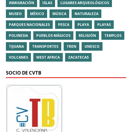
INMIGRACIÓN
ISLAS
LUGARES ARQUEOLÓGICOS
MUSEO
MÉXICO
MÚSICA
NATURALEZA
PARQUES NACIONALES
PESCA
PLAYA
PLAYAS
POLINESIA
PUEBLOS MÁGICOS
RELIGIÓN
TEMPLOS
TIJUANA
TRANSPORTES
TREN
UNESCO
VOLCANES
WEST AFRICA
ZACATECAS
SOCIO DE CVTB