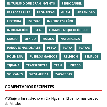
EL TURISMO QUE GRAN INVENTO
FERROCARRIL
FERROCARRILES
FRONTERAS
GUAM
HISPANIDAD
HISTORIA
IGLESIAS
IMPERIO ESPAÑOL
INMIGRACIÓN
ISLAS
LUGARES ARQUEOLÓGICOS
MUSEO
MÉXICO
MÚSICA
NATURALEZA
PARQUES NACIONALES
PESCA
PLAYA
PLAYAS
POLINESIA
PUEBLOS MÁGICOS
RELIGIÓN
TEMPLOS
TIJUANA
TRANSPORTES
TREN
UNESCO
VOLCANES
WEST AFRICA
ZACATECAS
COMENTARIOS RECIENTES
V(B)iajero Insatisfecho
en
Ela Nguema. El barrio más castizo
de Malabo