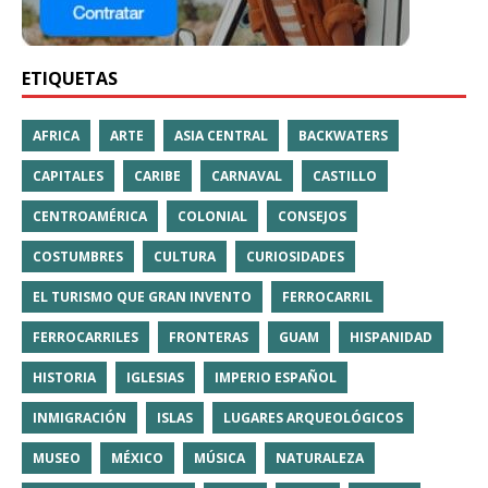
ETIQUETAS
AFRICA
ARTE
ASIA CENTRAL
BACKWATERS
CAPITALES
CARIBE
CARNAVAL
CASTILLO
CENTROAMÉRICA
COLONIAL
CONSEJOS
COSTUMBRES
CULTURA
CURIOSIDADES
EL TURISMO QUE GRAN INVENTO
FERROCARRIL
FERROCARRILES
FRONTERAS
GUAM
HISPANIDAD
HISTORIA
IGLESIAS
IMPERIO ESPAÑOL
INMIGRACIÓN
ISLAS
LUGARES ARQUEOLÓGICOS
MUSEO
MÉXICO
MÚSICA
NATURALEZA