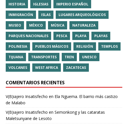
HISTORIA
IGLESIAS
IMPERIO ESPAÑOL
INMIGRACIÓN
ISLAS
LUGARES ARQUEOLÓGICOS
MUSEO
MÉXICO
MÚSICA
NATURALEZA
PARQUES NACIONALES
PESCA
PLAYA
PLAYAS
POLINESIA
PUEBLOS MÁGICOS
RELIGIÓN
TEMPLOS
TIJUANA
TRANSPORTES
TREN
UNESCO
VOLCANES
WEST AFRICA
ZACATECAS
COMENTARIOS RECIENTES
V(B)iajero Insatisfecho
en
Ela Nguema. El barrio más castizo
de Malabo
V(B)iajero Insatisfecho
en
Semonkong y las cataratas
Maletsunyane de Lesoto