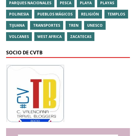
PARQUES NACIONALES
PESCA
PLAYA
PLAYAS
POLINESIA
PUEBLOS MÁGICOS
RELIGIÓN
TEMPLOS
TIJUANA
TRANSPORTES
TREN
UNESCO
VOLCANES
WEST AFRICA
ZACATECAS
SOCIO DE CVTB