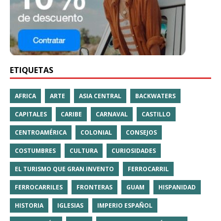
ETIQUETAS
AFRICA
ARTE
ASIA CENTRAL
BACKWATERS
CAPITALES
CARIBE
CARNAVAL
CASTILLO
CENTROAMÉRICA
COLONIAL
CONSEJOS
COSTUMBRES
CULTURA
CURIOSIDADES
EL TURISMO QUE GRAN INVENTO
FERROCARRIL
FERROCARRILES
FRONTERAS
GUAM
HISPANIDAD
HISTORIA
IGLESIAS
IMPERIO ESPAÑOL