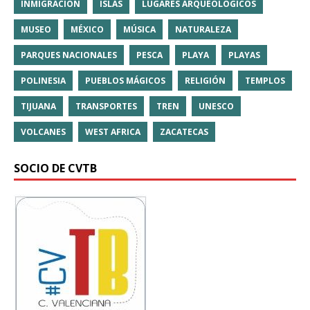
INMIGRACIÓN
ISLAS
LUGARES ARQUEOLÓGICOS
MUSEO
MÉXICO
MÚSICA
NATURALEZA
PARQUES NACIONALES
PESCA
PLAYA
PLAYAS
POLINESIA
PUEBLOS MÁGICOS
RELIGIÓN
TEMPLOS
TIJUANA
TRANSPORTES
TREN
UNESCO
VOLCANES
WEST AFRICA
ZACATECAS
SOCIO DE CVTB