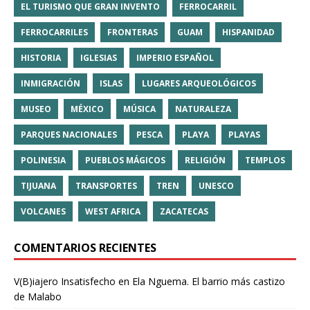
EL TURISMO QUE GRAN INVENTO
FERROCARRIL
FERROCARRILES
FRONTERAS
GUAM
HISPANIDAD
HISTORIA
IGLESIAS
IMPERIO ESPAÑOL
INMIGRACIÓN
ISLAS
LUGARES ARQUEOLÓGICOS
MUSEO
MÉXICO
MÚSICA
NATURALEZA
PARQUES NACIONALES
PESCA
PLAYA
PLAYAS
POLINESIA
PUEBLOS MÁGICOS
RELIGIÓN
TEMPLOS
TIJUANA
TRANSPORTES
TREN
UNESCO
VOLCANES
WEST AFRICA
ZACATECAS
COMENTARIOS RECIENTES
V(B)iajero Insatisfecho
en
Ela Nguema. El barrio más castizo
de Malabo