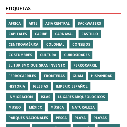
ETIQUETAS
AFRICA
ARTE
ASIA CENTRAL
BACKWATERS
CAPITALES
CARIBE
CARNAVAL
CASTILLO
CENTROAMÉRICA
COLONIAL
CONSEJOS
COSTUMBRES
CULTURA
CURIOSIDADES
EL TURISMO QUE GRAN INVENTO
FERROCARRIL
FERROCARRILES
FRONTERAS
GUAM
HISPANIDAD
HISTORIA
IGLESIAS
IMPERIO ESPAÑOL
INMIGRACIÓN
ISLAS
LUGARES ARQUEOLÓGICOS
MUSEO
MÉXICO
MÚSICA
NATURALEZA
PARQUES NACIONALES
PESCA
PLAYA
PLAYAS