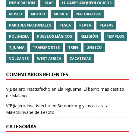
INMIGRACIÓN
ISLAS
LUGARES ARQUEOLÓGICOS
MUSEO
MÉXICO
MÚSICA
NATURALEZA
PARQUES NACIONALES
PESCA
PLAYA
PLAYAS
POLINESIA
PUEBLOS MÁGICOS
RELIGIÓN
TEMPLOS
TIJUANA
TRANSPORTES
TREN
UNESCO
VOLCANES
WEST AFRICA
ZACATECAS
COMENTARIOS RECIENTES
V(B)iajero Insatisfecho
en
Ela Nguema. El barrio más castizo
de Malabo
V(B)iajero Insatisfecho
en
Semonkong y las cataratas
Maletsunyane de Lesoto
CATEGORÍAS