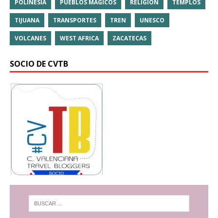
POLINESIA
PUEBLOS MÁGICOS
RELIGIÓN
TEMPLOS
TIJUANA
TRANSPORTES
TREN
UNESCO
VOLCANES
WEST AFRICA
ZACATECAS
SOCIO DE CVTB