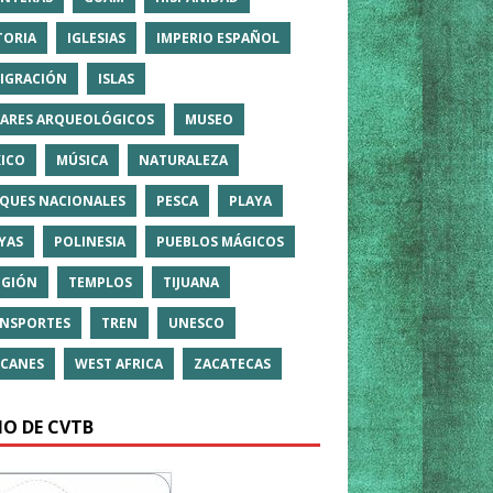
TORIA
IGLESIAS
IMPERIO ESPAÑOL
IGRACIÓN
ISLAS
ARES ARQUEOLÓGICOS
MUSEO
ICO
MÚSICA
NATURALEZA
QUES NACIONALES
PESCA
PLAYA
YAS
POLINESIA
PUEBLOS MÁGICOS
IGIÓN
TEMPLOS
TIJUANA
NSPORTES
TREN
UNESCO
CANES
WEST AFRICA
ZACATECAS
IO DE CVTB