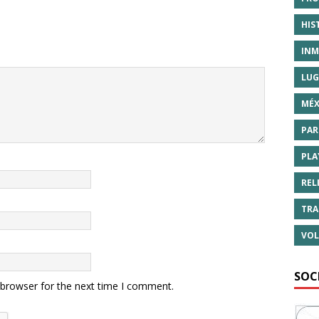
HIS
INM
LUG
MÉX
PAR
PLA
REL
TRA
VOL
SOC
 browser for the next time I comment.