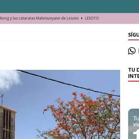
ong y las cataratas Maletsunyane de Lesoto
LESOTO
o de las Víctimas de la Represión Política en Shymkent, Kazajistán
SÍG
bian los lugares que visitamos o cambiamos nosotros?
TU 
La historia de la misteriosa avioneta de la playa
JAMAICA
INT
o moverse en Seychelles de manera sostenible
SEYCHELLES
n Manama. La capital de Baréin
BARÉIN
ma. El barrio más castizo de Malabo
GUINEA ECUATORIAL