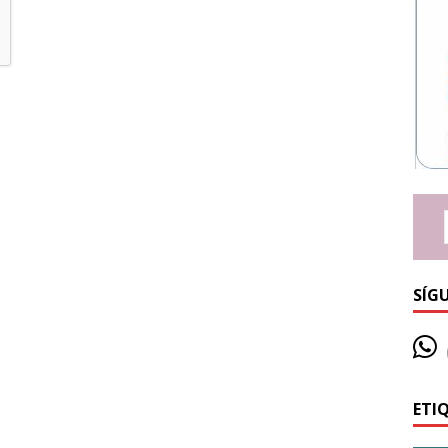
SÍG
ETI