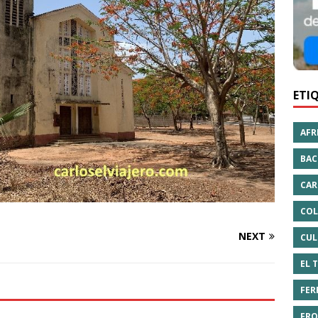
ETI
AFR
BAC
CAR
COL
NEXT
CUL
EL 
FER
FRO