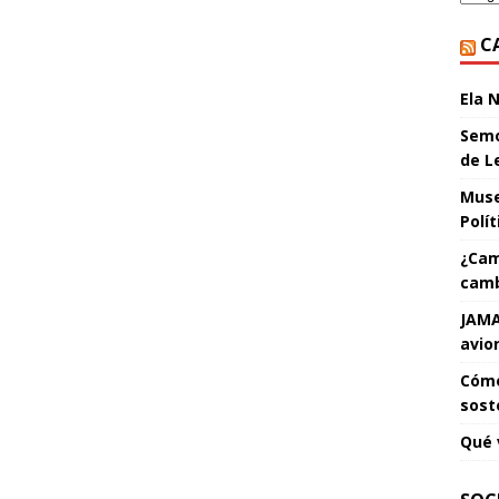
C
Ela 
Semo
de L
Muse
Polí
¿Cam
camb
JAMA
avio
Cómo
sost
Qué 