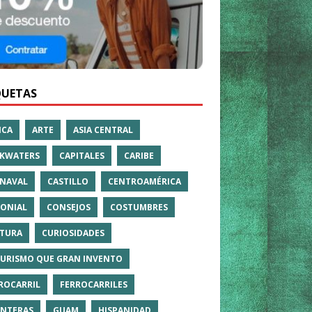
QUETAS
ICA
ARTE
ASIA CENTRAL
KWATERS
CAPITALES
CARIBE
NAVAL
CASTILLO
CENTROAMÉRICA
ONIAL
CONSEJOS
COSTUMBRES
TURA
CURIOSIDADES
TURISMO QUE GRAN INVENTO
ROCARRIL
FERROCARRILES
NTERAS
GUAM
HISPANIDAD