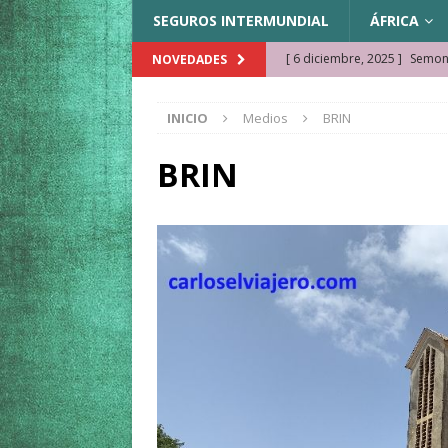
SEGUROS INTERMUNDIAL
ÁFRICA
[ 6 diciembre, 2025 ]
Semonk
NOVEDADES
[ 23 noviembre, 2025 ]
Muse
INICIO
Medios
BRIN
KAZAJISTÁN
[ 22 noviembre, 2025 ]
¿Cam
BRIN
REFLEXIONES VIAJERAS
[ 9 octubre, 2025 ]
JAMAICA. 
[ 27 septiembre, 2025 ]
Cóm
[ 3 agosto, 2025 ]
Qué ver e
[ 15 marzo, 2026 ]
Ela Ngue