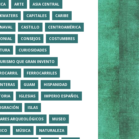
ICA
ARTE
ASIA CENTRAL
KWATERS
CAPITALES
CARIBE
NAVAL
CASTILLO
CENTROAMÉRICA
ONIAL
CONSEJOS
COSTUMBRES
TURA
CURIOSIDADES
TURISMO QUE GRAN INVENTO
ROCARRIL
FERROCARRILES
NTERAS
GUAM
HISPANIDAD
TORIA
IGLESIAS
IMPERIO ESPAÑOL
IGRACIÓN
ISLAS
ARES ARQUEOLÓGICOS
MUSEO
ICO
MÚSICA
NATURALEZA