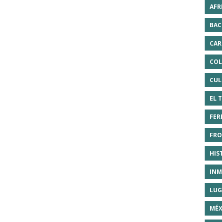
AFR
BAC
CAR
COL
CUL
EL 
FER
FRO
HIS
INM
LUG
MÉX