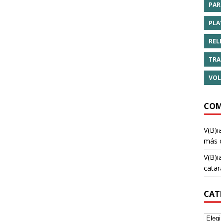
PAR
PLA
REL
TRA
VOL
COM
V(B)i
más 
V(B)i
cata
CAT