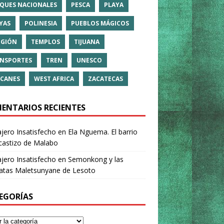
QUES NACIONALES
PESCA
PLAYA
YAS
POLINESIA
PUEBLOS MÁGICOS
IGIÓN
TEMPLOS
TIJUANA
NSPORTES
TREN
UNESCO
CANES
WEST AFRICA
ZACATECAS
ENTARIOS RECIENTES
ajero Insatisfecho
en
Ela Nguema. El barrio
castizo de Malabo
ajero Insatisfecho
en
Semonkong y las
ratas Maletsunyane de Lesoto
EGORÍAS