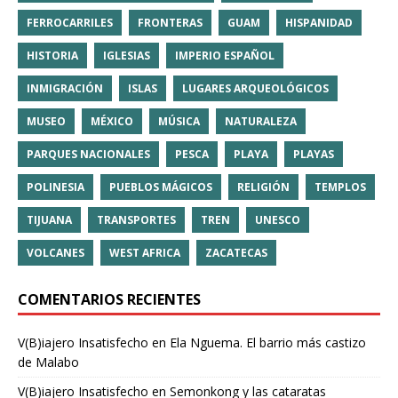
FERROCARRILES
FRONTERAS
GUAM
HISPANIDAD
HISTORIA
IGLESIAS
IMPERIO ESPAÑOL
INMIGRACIÓN
ISLAS
LUGARES ARQUEOLÓGICOS
MUSEO
MÉXICO
MÚSICA
NATURALEZA
PARQUES NACIONALES
PESCA
PLAYA
PLAYAS
POLINESIA
PUEBLOS MÁGICOS
RELIGIÓN
TEMPLOS
TIJUANA
TRANSPORTES
TREN
UNESCO
VOLCANES
WEST AFRICA
ZACATECAS
COMENTARIOS RECIENTES
V(B)iajero Insatisfecho
en
Ela Nguema. El barrio más castizo
de Malabo
V(B)iajero Insatisfecho
en
Semonkong y las cataratas