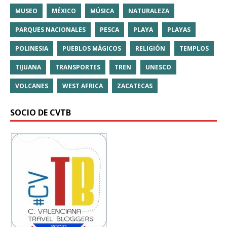
MUSEO
MÉXICO
MÚSICA
NATURALEZA
PARQUES NACIONALES
PESCA
PLAYA
PLAYAS
POLINESIA
PUEBLOS MÁGICOS
RELIGIÓN
TEMPLOS
TIJUANA
TRANSPORTES
TREN
UNESCO
VOLCANES
WEST AFRICA
ZACATECAS
SOCIO DE CVTB