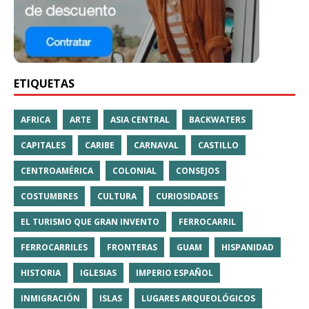
ETIQUETAS
AFRICA
ARTE
ASIA CENTRAL
BACKWATERS
CAPITALES
CARIBE
CARNAVAL
CASTILLO
CENTROAMÉRICA
COLONIAL
CONSEJOS
COSTUMBRES
CULTURA
CURIOSIDADES
EL TURISMO QUE GRAN INVENTO
FERROCARRIL
FERROCARRILES
FRONTERAS
GUAM
HISPANIDAD
HISTORIA
IGLESIAS
IMPERIO ESPAÑOL
INMIGRACIÓN
ISLAS
LUGARES ARQUEOLÓGICOS