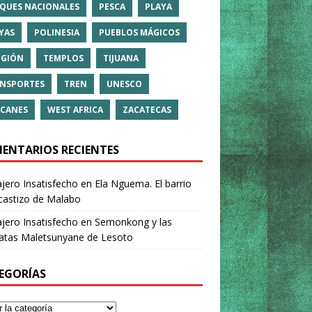
QUES NACIONALES
PESCA
PLAYA
YAS
POLINESIA
PUEBLOS MÁGICOS
IGIÓN
TEMPLOS
TIJUANA
NSPORTES
TREN
UNESCO
CANES
WEST AFRICA
ZACATECAS
ENTARIOS RECIENTES
ajero Insatisfecho
en
Ela Nguema. El barrio
castizo de Malabo
ajero Insatisfecho
en
Semonkong y las
ratas Maletsunyane de Lesoto
EGORÍAS