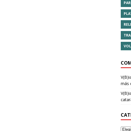
PAR
PLA
REL
TRA
VOL
COM
V(B)i
más 
V(B)i
cata
CAT