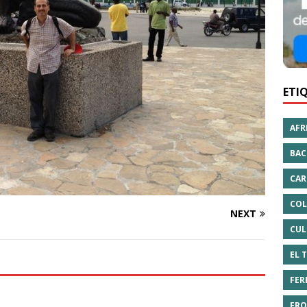
ETI
AFR
BAC
CAR
COL
NEXT
CUL
EL 
FER
FRO