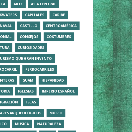
ICA
ARTE
ASIA CENTRAL
KWATERS
CAPITALES
CARIBE
NAVAL
CASTILLO
CENTROAMÉRICA
ONIAL
CONSEJOS
COSTUMBRES
TURA
CURIOSIDADES
TURISMO QUE GRAN INVENTO
ROCARRIL
FERROCARRILES
NTERAS
GUAM
HISPANIDAD
TORIA
IGLESIAS
IMPERIO ESPAÑOL
IGRACIÓN
ISLAS
ARES ARQUEOLÓGICOS
MUSEO
ICO
MÚSICA
NATURALEZA