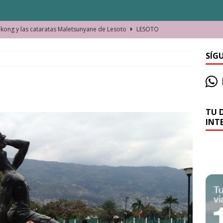
ong y las cataratas Maletsunyane de Lesoto
LESOTO
o de las Víctimas de la Represión Política en Shymkent, Kazajistán
SÍG
bian los lugares que visitamos o cambiamos nosotros?
TU 
La historia de la misteriosa avioneta de la playa
JAMAICA
INT
o moverse en Seychelles de manera sostenible
SEYCHELLES
n Manama. La capital de Baréin
BARÉIN
ma. El barrio más castizo de Malabo
GUINEA ECUATORIAL