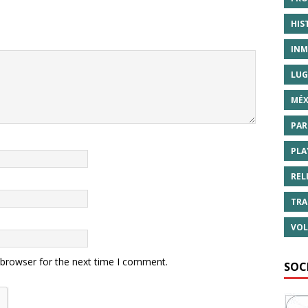
HIS
INM
LUG
MÉX
PAR
PLA
REL
TRA
VOL
 browser for the next time I comment.
SOC