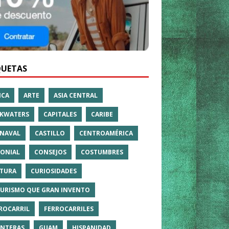
QUETAS
ICA
ARTE
ASIA CENTRAL
KWATERS
CAPITALES
CARIBE
NAVAL
CASTILLO
CENTROAMÉRICA
ONIAL
CONSEJOS
COSTUMBRES
TURA
CURIOSIDADES
TURISMO QUE GRAN INVENTO
ROCARRIL
FERROCARRILES
NTERAS
GUAM
HISPANIDAD