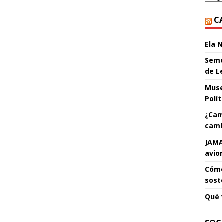
C
Ela 
Semo
de L
Muse
Polí
¿Cam
camb
JAMA
avio
Cómo
sost
Qué 