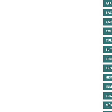
AFR
BAC
CAR
COL
CUL
EL 
FER
FRO
HIS
INM
LUG
MÉX