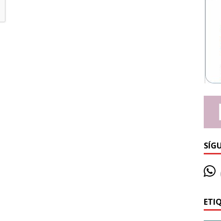
SÍG
ETI