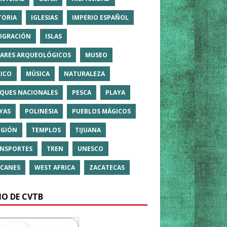
TORIA
IGLESIAS
IMPERIO ESPAÑOL
IGRACIÓN
ISLAS
ARES ARQUEOLÓGICOS
MUSEO
ICO
MÚSICA
NATURALEZA
QUES NACIONALES
PESCA
PLAYA
YAS
POLINESIA
PUEBLOS MÁGICOS
IGIÓN
TEMPLOS
TIJUANA
NSPORTES
TREN
UNESCO
CANES
WEST AFRICA
ZACATECAS
IO DE CVTB