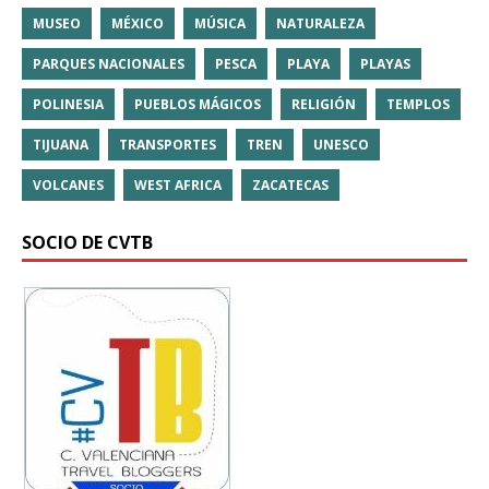
MUSEO
MÉXICO
MÚSICA
NATURALEZA
PARQUES NACIONALES
PESCA
PLAYA
PLAYAS
POLINESIA
PUEBLOS MÁGICOS
RELIGIÓN
TEMPLOS
TIJUANA
TRANSPORTES
TREN
UNESCO
VOLCANES
WEST AFRICA
ZACATECAS
SOCIO DE CVTB