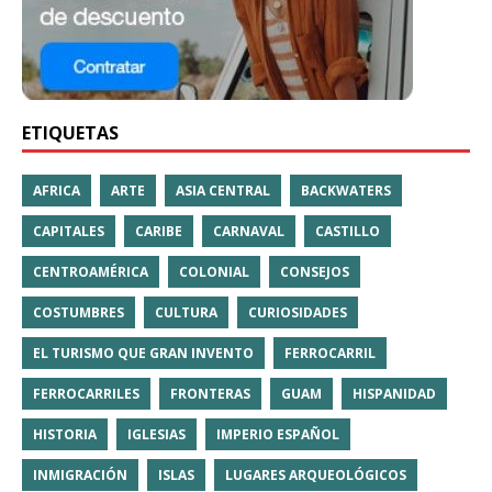
ETIQUETAS
AFRICA
ARTE
ASIA CENTRAL
BACKWATERS
CAPITALES
CARIBE
CARNAVAL
CASTILLO
CENTROAMÉRICA
COLONIAL
CONSEJOS
COSTUMBRES
CULTURA
CURIOSIDADES
EL TURISMO QUE GRAN INVENTO
FERROCARRIL
FERROCARRILES
FRONTERAS
GUAM
HISPANIDAD
HISTORIA
IGLESIAS
IMPERIO ESPAÑOL
INMIGRACIÓN
ISLAS
LUGARES ARQUEOLÓGICOS