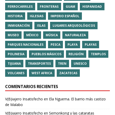
FERROCARRILES
FRONTERAS
GUAM
HISPANIDAD
HISTORIA
IGLESIAS
IMPERIO ESPAÑOL
INMIGRACIÓN
ISLAS
LUGARES ARQUEOLÓGICOS
MUSEO
MÉXICO
MÚSICA
NATURALEZA
PARQUES NACIONALES
PESCA
PLAYA
PLAYAS
POLINESIA
PUEBLOS MÁGICOS
RELIGIÓN
TEMPLOS
TIJUANA
TRANSPORTES
TREN
UNESCO
VOLCANES
WEST AFRICA
ZACATECAS
COMENTARIOS RECIENTES
V(B)iajero Insatisfecho
en
Ela Nguema. El barrio más castizo
de Malabo
V(B)iajero Insatisfecho
en
Semonkong y las cataratas