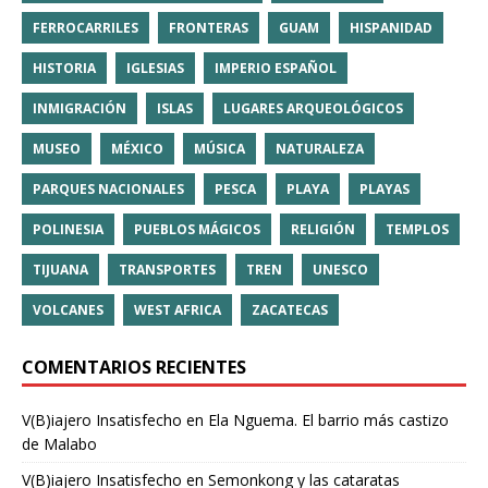
FERROCARRILES
FRONTERAS
GUAM
HISPANIDAD
HISTORIA
IGLESIAS
IMPERIO ESPAÑOL
INMIGRACIÓN
ISLAS
LUGARES ARQUEOLÓGICOS
MUSEO
MÉXICO
MÚSICA
NATURALEZA
PARQUES NACIONALES
PESCA
PLAYA
PLAYAS
POLINESIA
PUEBLOS MÁGICOS
RELIGIÓN
TEMPLOS
TIJUANA
TRANSPORTES
TREN
UNESCO
VOLCANES
WEST AFRICA
ZACATECAS
COMENTARIOS RECIENTES
V(B)iajero Insatisfecho
en
Ela Nguema. El barrio más castizo
de Malabo
V(B)iajero Insatisfecho
en
Semonkong y las cataratas