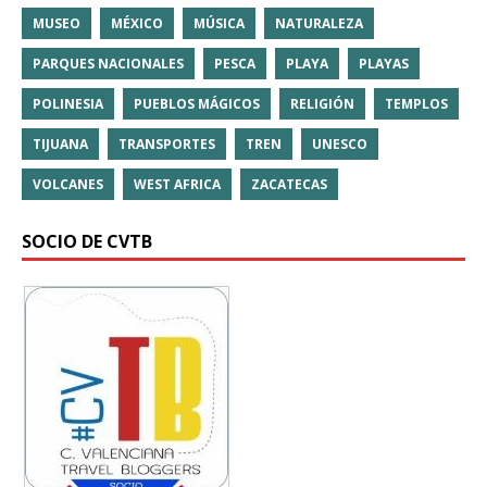
MUSEO
MÉXICO
MÚSICA
NATURALEZA
PARQUES NACIONALES
PESCA
PLAYA
PLAYAS
POLINESIA
PUEBLOS MÁGICOS
RELIGIÓN
TEMPLOS
TIJUANA
TRANSPORTES
TREN
UNESCO
VOLCANES
WEST AFRICA
ZACATECAS
SOCIO DE CVTB