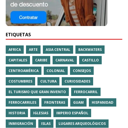
ETIQUETAS
AFRICA
ARTE
ASIA CENTRAL
BACKWATERS
CAPITALES
CARIBE
CARNAVAL
CASTILLO
CENTROAMÉRICA
COLONIAL
CONSEJOS
COSTUMBRES
CULTURA
CURIOSIDADES
EL TURISMO QUE GRAN INVENTO
FERROCARRIL
FERROCARRILES
FRONTERAS
GUAM
HISPANIDAD
HISTORIA
IGLESIAS
IMPERIO ESPAÑOL
INMIGRACIÓN
ISLAS
LUGARES ARQUEOLÓGICOS